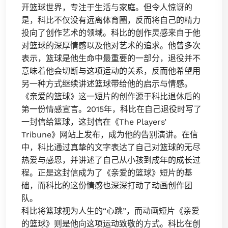
开篮球世界，专注于生活与家庭。但令人惊讶的
是，科比不仅没有远离体育圈，反而将自己的精力
投向了创作艺术的领域。科比的创作灵感来自于他
对篮球的深厚情感以及他对艺术的追求。他曾多次
表示，篮球是他生命中最重要的一部分，退役并不
意味着他会切断与这项运动的关系，反而他希望用
另一种方式继续讲述篮球带给他的启示与情感。
《亲爱的篮球》这一短片的创作源于科比退休后的
第一份情感宣言。2015年，科比在自己退役时写了
一封信给篮球，这封信在《The Players’
Tribune》网站上发布，成为他的告别演讲。在信
中，科比通过真挚的文字表达了自己对篮球的无尽
热爱与感恩，并讲述了自己从小孩到成年的成长过
程。正是这封信成为了《亲爱的篮球》短片的基
础，而科比的这份情感也深深打动了动画创作团
队。
科比将篮球视为人生的“心跳”，而动画短片《亲爱
的篮球》则是他向这项运动致敬的方式。科比在创