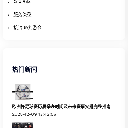
公司新闻
服务类型
接洽J9九游会
热门新闻
欧洲杯足球赛历届举办时间及未来赛事安排完整指南
2025-12-09 13:42:56