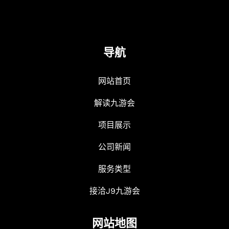
导航
网站首页
解读九游会
项目展示
公司新闻
服务类型
接洽J9九游会
网站地图