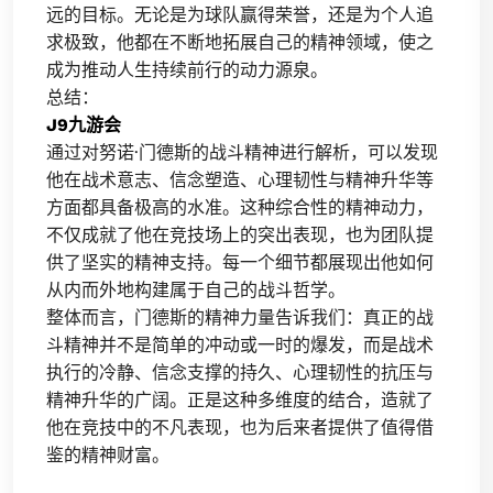
远的目标。无论是为球队赢得荣誉，还是为个人追
求极致，他都在不断地拓展自己的精神领域，使之
成为推动人生持续前行的动力源泉。
总结：
J9九游会
通过对努诺·门德斯的战斗精神进行解析，可以发现
他在战术意志、信念塑造、心理韧性与精神升华等
方面都具备极高的水准。这种综合性的精神动力，
不仅成就了他在竞技场上的突出表现，也为团队提
供了坚实的精神支持。每一个细节都展现出他如何
从内而外地构建属于自己的战斗哲学。
整体而言，门德斯的精神力量告诉我们：真正的战
斗精神并不是简单的冲动或一时的爆发，而是战术
执行的冷静、信念支撑的持久、心理韧性的抗压与
精神升华的广阔。正是这种多维度的结合，造就了
他在竞技中的不凡表现，也为后来者提供了值得借
鉴的精神财富。