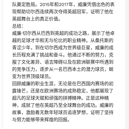
队奠定胜局。2015年和2017年，威廉凭借出色的表
现帮助切尔西连续两次夺得英超冠军，证明了他在
英超舞台上的真正价值。
总结：
威廉·切尔西从巴西到英超的成功之路，展示了他卓
越的足球才华和无与伦比的职业精神。从桑托斯的
青涩少年，到在切尔西成为世界级巨星，威廉的成
长历程充满了挑战和奋斗。他通过不断的努力，克
服了文化差异、语言障碍以及在欧洲联赛中所遇到
的竞争压力，逐步从一名巴西本土的潜力球员，蜕
变为世界顶级球员。
回顾威廉的职业生涯，无论是在巴西国内赛场的初
露锋芒，还是在欧洲赛场的成熟稳定，他都展现了
超凡的足球天赋和顽强的拼搏精神。正是这种精
神，成就了他在英超乃至全球舞台的成功。威廉的
故事，激励着无数年轻球员追逐梦想，证明了坚持
与努力能够带来辉煌的回报。