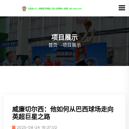
项目展示
首页
-
项目展示
威廉切尔西：他如何从巴西球场走向
英超巨星之路
2025-08-24 19:37:02