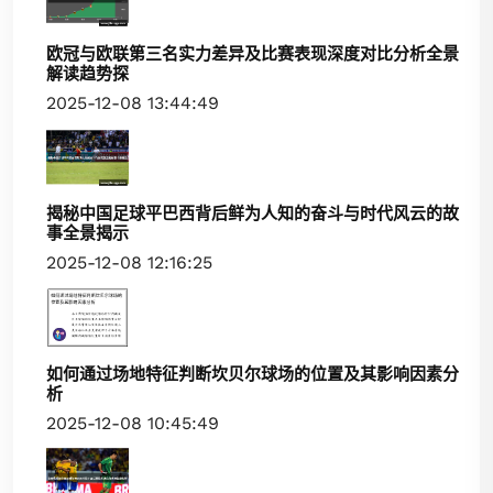
欧冠与欧联第三名实力差异及比赛表现深度对比分析全景
解读趋势探
2025-12-08 13:44:49
揭秘中国足球平巴西背后鲜为人知的奋斗与时代风云的故
事全景揭示
2025-12-08 12:16:25
如何通过场地特征判断坎贝尔球场的位置及其影响因素分
析
2025-12-08 10:45:49