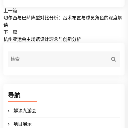
上一篇
切尔西与巴萨阵型对比分析：战术布置与球员角色的深度解
读
下一篇
杭州亚运会主场馆设计理念与创新分析
导航
解读九游会
项目展示