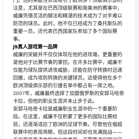
门。他的突破性表现吸引了欧洲多个顶级俱乐部的
注意，尤其是在巴西顶级联赛和南美洲的赛事中，
威廉凭借灵活的脚法和精湛的技术成为了对手难以
防范的球员。此时，他不仅已经成为了桑托斯队的
重要一员，还代表巴西国家队参加了多个国际赛
事。
j9真人游戏第一品牌
威廉的突破并不仅仅体现在他的进攻端，更重要的
是他对于比赛节奏的掌控。在许多比赛中，威廉不
仅能为球队提供进攻威胁，还能在防守转换时迅速
回撤，成为攻防转换的关键球员。这使得他在多个
欧洲顶级俱乐部的引援名单中都占有一席之地。
2007年，威廉最终选择了加盟俄罗斯的安郅马哈奇
卡拉，但他的职业生涯并未止步于此。
安郅马哈奇卡拉是威廉职业生涯中的一个重要阶
段。在这里，威廉不仅积累了更多的国际比赛经
验，还逐渐适应了欧洲的足球节奏。尽管他在俄超
联赛中的表现亮眼，但这段时间却也充满挑战——