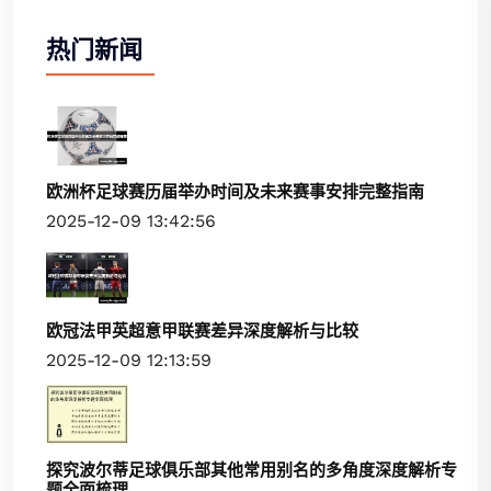
热门新闻
欧洲杯足球赛历届举办时间及未来赛事安排完整指南
2025-12-09 13:42:56
欧冠法甲英超意甲联赛差异深度解析与比较
2025-12-09 12:13:59
探究波尔蒂足球俱乐部其他常用别名的多角度深度解析专
题全面梳理