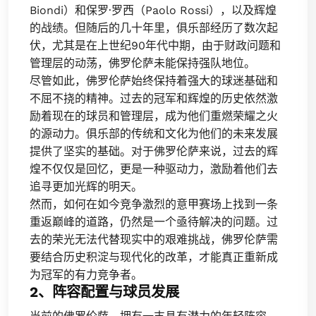
Biondi）和保罗·罗西（Paolo Rossi），以及辉煌
的战绩。但随后的几十年里，俱乐部经历了数次起
伏，尤其是在上世纪90年代中期，由于财政问题和
管理层的动荡，佛罗伦萨未能保持强队地位。
尽管如此，佛罗伦萨始终保持着强大的球迷基础和
不屈不挠的精神。过去的冠军和辉煌的历史依然激
励着现在的球员和管理层，成为他们重燃荣耀之火
的源动力。俱乐部的传统和文化为他们的未来发展
提供了坚实的基础。对于佛罗伦萨来说，过去的辉
煌不仅仅是回忆，更是一种驱动力，激励着他们去
追寻更加光辉的明天。
然而，如何在如今竞争激烈的意甲赛场上找到一条
重返巅峰的道路，仍然是一个亟待解决的问题。过
去的荣光无法代替现实中的艰难挑战，佛罗伦萨需
要结合历史积淀与现代化的改革，才能真正重新成
为冠军的有力竞争者。
2、阵容配置与球员发展