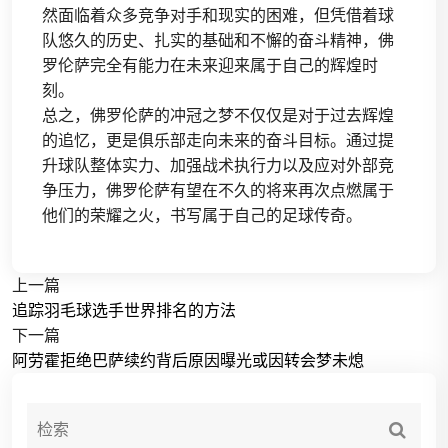
然面临着众多竞争对手和现实的困难，但凭借着球
队悠久的历史、扎实的基础和不懈的奋斗精神，佛
罗伦萨完全有能力在未来迎来属于自己的辉煌时
刻。
总之，佛罗伦萨的冲冠之梦不仅仅是对于过去辉煌
的追忆，更是俱乐部走向未来的奋斗目标。通过提
升球队整体实力、加强战术执行力以及应对外部竞
争压力，佛罗伦萨有望在不久的将来再次点燃属于
他们的荣耀之火，书写属于自己的足球传奇。
上一篇
追踪羽毛球选手世界排名的方法
下一篇
阿劳霍拒绝巴萨续约背后原因曝光或因转会梦未熄