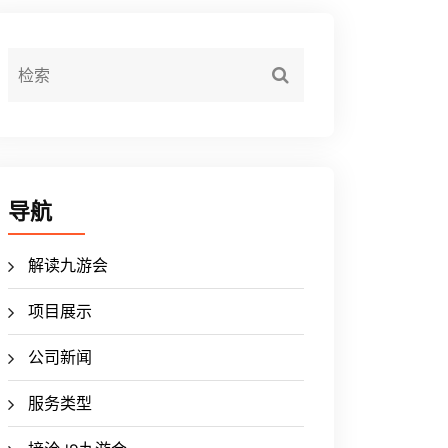
导航
解读九游会
项目展示
公司新闻
服务类型