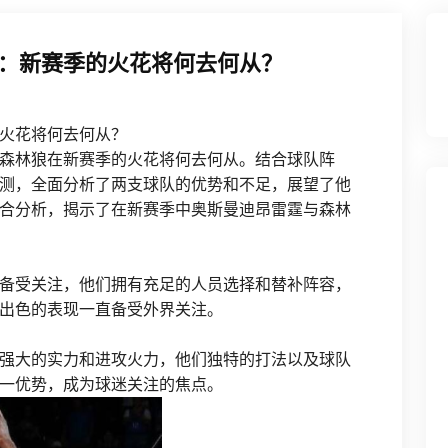
：新赛季的火花将何去何从？
火花将何去何从？
森林狼在新赛季的火花将何去何从。结合球队阵
测，全面分析了两支球队的优势和不足，展望了他
合分析，揭示了在新赛季中奥斯曼迪昂雷霆与森林
备受关注，他们拥有充足的人员选择和替补阵容，
出色的表现一直备受外界关注。
强大的实力和进攻火力，他们独特的打法以及球队
一优势，成为球迷关注的焦点。