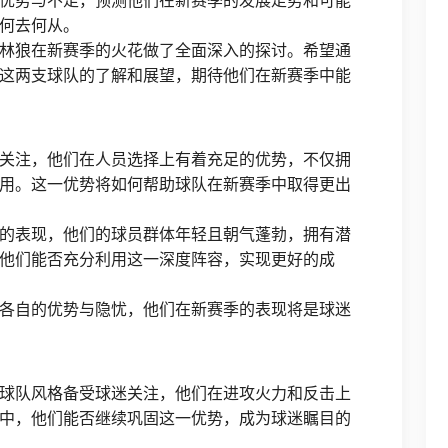
优势与不足，预测他们在新赛季的发展走势和可能
何去何从。
林狼在新赛季的火花做了全面深入的探讨。希望通
这两支球队的了解和展望，期待他们在新赛季中能
关注，他们在人员选择上有着充足的优势，不仅拥
用。这一优势将如何帮助球队在新赛季中取得更出
的表现，他们的球员群体年轻且朝气蓬勃，拥有潜
他们能否充分利用这一深度阵容，实现更好的成
各自的优势与隐忧，他们在新赛季的表现将是球迷
球队风格备受球迷关注，他们在进攻火力和反击上
中，他们能否继续巩固这一优势，成为球迷瞩目的