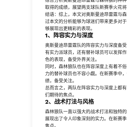
综合分析奥斯曼迪昂雷霆与森林狼的种种
取得的成绩，展望两支球队新赛季火花将
结语：综上，本文对奥斯曼迪昂雷霆与森
过本文的分析能够为球迷们带来更多对于
够展现出更精彩的表现。
1、阵容实力与深度
奥斯曼迪昂雷霆队的阵容实力与深度备受
有实力派球员，还有替补球员可以发挥作
色的表现，备受外界关注。
同时，森林狼队也在阵容深度上有着不俗
力的替补球员也不容小觑。在新赛季中，
绩，备受关注。
总而言之，两队在阵容实力与深度上都有
们期待的焦点。
2、战术打法与风格
森林狼队一直以强大的战术打法和独特的
展现出了令人印象深刻的实力。在新赛季
焦点。