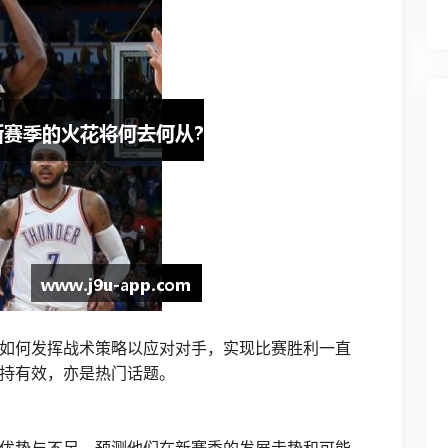
如何发挥战术策略以应对对手，实现比赛胜利一直
持有效，亦是热门话题。