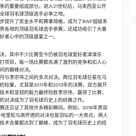
季的重要组成部分。进入21世纪后，马来西亚公开
全球羽毛球顶级选手必争之地。
步提升了奖金水平和赛事规格，成为了BWF超级系
界各地的顶级羽毛球选手参赛，还成功吸引了大量
好者心中的顶级盛宴之一。
决，其中不少比赛至今仍被羽毛球爱好者津津乐
打项目，每一场比赛都充满了激烈的竞争和扣人心
间的巅峰对决。
丹与李宗伟之间的多次对决。两位羽毛球巨星在马
较量，尤其是2011年和2013年的决赛，双方展开
技术和坚韧的毅力最终险胜李宗伟，赢得了比赛，
的对决成为了羽毛球历史上的经典之作。
赛还见证了其他许多精彩瞬间。例如，2018年男双
·哈里松与高怀德的对决也是羽坛的一大亮点。两人
技术含量都达到了巅峰，成为了羽毛球历史上的经