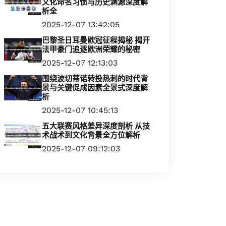
文化命名习惯与历史渊源深度解
析全
2025-12-07 13:42:05
巴黎圣日耳曼欧冠征程揭秘 揭开
法甲豪门追逐欧洲荣耀的秘密
2025-12-07 12:13:03
围绕波切蒂诺转投热刺的时代背
景与关键促成因素全景式深度解
析
2025-12-07 10:45:13
五大联赛风格差异深度剖析 从技
术战术到文化背景全方位解析
2025-12-07 09:12:03