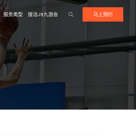
服务类型
接洽J9九游会
马上预约