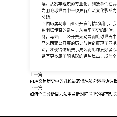
展。从赛事组织的专业化，到选手们在赛
为羽毛球世界中一项具有广泛文化影响力
总结：
回顾历届马来西亚公开赛的精彩瞬间，我
数羽坛传奇的诞生。从赛事历史的起伏，
刻，马来西亚公开赛无疑是羽毛球世界中
马来西亚公开赛的历史与传奇展现了羽毛
淀，才使得这项赛事成为羽毛球爱好者心
谱写更多属于羽毛球的辉煌篇章，成为全
上一篇
NBA交易历史中的几位最悲惨球员命运与遭遇
下一篇
如何全面分析周六法甲兰斯对阵尼斯的赛事动