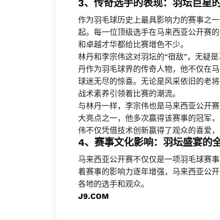
3、传奇选手的表现：羽坛巨星
作为羽毛球历史上最具影响力的赛事之一
起。每一位顶级选手在马来西亚公开赛的
和卓越才华都给比赛增色不少。
林丹和李宗伟这对羽坛的“宿敌”，无疑
丹作为羽毛球界的传奇人物，他不仅在马
球迷无尽的惊喜。无论是风采依旧的老将
战术素养引领着比赛的潮流。
与林丹一样，李宗伟也是马来西亚公开赛
大亮点之一，他多次赢得该赛事的冠军，
伟不仅凭借技术创新赢得了观众的喜爱，
4、赛事文化影响：羽坛盛宴的
马来西亚公开赛不仅仅是一项羽毛球赛事
着赛事的影响力逐年增强，马来西亚公开
各地的选手和观众。
J9.COM