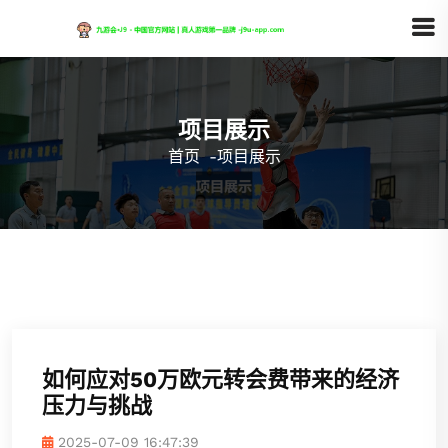
项目展示
首页
-
项目展示
如何应对50万欧元转会费带来的经济
压力与挑战
2025-07-09 16:47:39