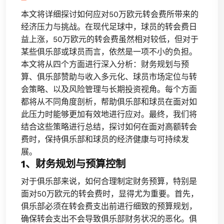
本文将详细探讨如何应对50万欧元转会费所带来的
经济压力与挑战。在现代足球中，球员的转会费日
益上涨，50万欧元的转会费虽然相对较低，但对于
某些俱乐部或球员而言，依然是一项不小的负担。
本文将从四个方面进行深入分析：财务规划与预
算、俱乐部赞助与收入多元化、球员市场定位与转
会策略、以及风险管理与长期投资视角。每个方面
都将从不同角度剖析，帮助俱乐部和球员在面对如
此压力时能够更加有效地进行应对。最终，我们将
结合这些策略进行总结，探讨如何在面对高额转会
费时，保持俱乐部和球员的经济健康与可持续发
展。
1、财务规划与预算控制
对于俱乐部来说，如何合理制定财务预算，特别是
面对50万欧元的转会费时，显得尤为重要。首先，
俱乐部必须在转会费支出前进行细致的预算规划，
确保转会支出不会导致俱乐部财务状况的恶化。俱