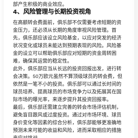
部产生积极的商业效应。
4、风险管理与长期投资视角
在高额转会费面前，俱乐部不仅需要考虑短期的资
金压力，还必须从长期的角度审视风险管理。首
先，俱乐部应该设立风险基金，以应对突发的经济
状况变化或球员未能达到预期表现的风险。风险基
金的设立可以帮助俱乐部应对短期的资金周转困
难，确保其运营的稳定性。
此外，俱乐部应当从长远的投资回报出发，进行转
会决策。50万欧元虽然不算顶级球员的转会费，但
依然是一笔不小的投资。俱乐部可以通过长时间的
球员培养、提高球员的市场竞争力以及拓展其在国
际市场的曝光率，来逐步提升其投资回报率。
最后，俱乐部还需建立完善的转会市场评估机制，
避免盲目跟风或过度投资。通过对市场环境、球员
身价变化等因素的综合分析，俱乐部能够更准确地
预测未来可能的收益和风险，进而采取相应的措施
来应对挑战。