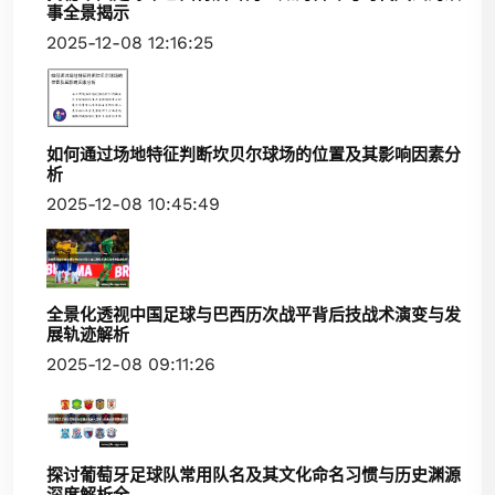
事全景揭示
2025-12-08 12:16:25
如何通过场地特征判断坎贝尔球场的位置及其影响因素分
析
2025-12-08 10:45:49
全景化透视中国足球与巴西历次战平背后技战术演变与发
展轨迹解析
2025-12-08 09:11:26
探讨葡萄牙足球队常用队名及其文化命名习惯与历史渊源