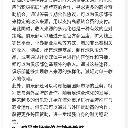
助商的支持往往是其经济收入的重要来源。俱乐部
应当积极拓展与品牌商的合作，寻求更多的商业赞
助机会。通过签署长期合作协议，可以为俱乐部带
来稳定的收入来源，用以支持高额转会费的支付。
与此同时，收入来源的多元化也是一种有效的应对
策略。俱乐部可以通过开设官方商品店、扩大线上
销售平台、举办商业活动等方式，增加非比赛相关
的收入。例如，出售球迷商品、制作球队周边产
品，或者通过社交媒体平台进行内容创作和直播，
都可以为俱乐部创造额外的收入。通过这些途径，
俱乐部能够实现收入来源的多样化，减轻对单一收
入的依赖。
此外，俱乐部还可以考虑拓展国际市场的业务，特
别是与海外品牌的合作。随着足球全球化的发展，
越来越多的俱乐部开始在海外市场进行品牌推广与
商业运作。俱乐部可以通过与外国赞助商的合作，
获得更多跨国赞助，进一步增强自身的财务稳定
性。