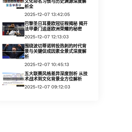
文化命名习惯与历史渊源深度解
析全
2025-12-07 13:42:05
巴黎圣日耳曼欧冠征程揭秘 揭开
法甲豪门追逐欧洲荣耀的秘密
2025-12-07 12:13:03
围绕波切蒂诺转投热刺的时代背
景与关键促成因素全景式深度解
析
2025-12-07 10:45:13
五大联赛风格差异深度剖析 从技
术战术到文化背景全方位解析
2025-12-07 09:12:03