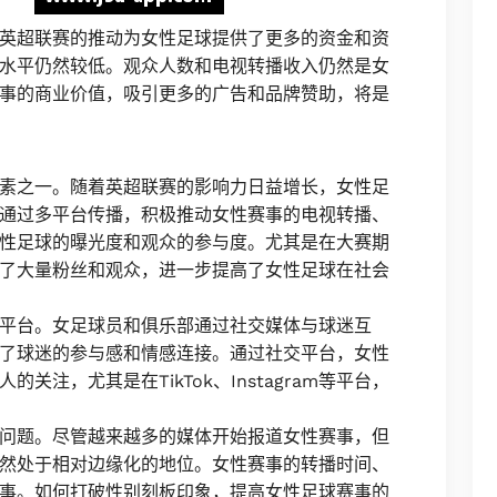
英超联赛的推动为女性足球提供了更多的资金和资
水平仍然较低。观众人数和电视转播收入仍然是女
事的商业价值，吸引更多的广告和品牌赞助，将是
素之一。随着英超联赛的影响力日益增长，女性足
通过多平台传播，积极推动女性赛事的电视转播、
性足球的曝光度和观众的参与度。尤其是在大赛期
了大量粉丝和观众，进一步提高了女性足球在社会
平台。女足球员和俱乐部通过社交媒体与球迷互
了球迷的参与感和情感连接。通过社交平台，女性
注，尤其是在TikTok、Instagram等平台，
问题。尽管越来越多的媒体开始报道女性赛事，但
然处于相对边缘化的地位。女性赛事的转播时间、
事。如何打破性别刻板印象，提高女性足球赛事的