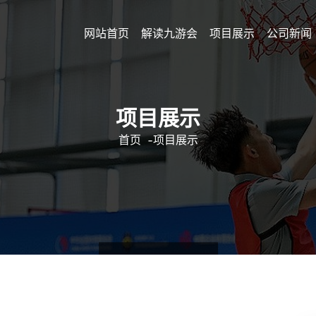
网站首页
解读九游会
项目展示
公司新闻
项目展示
首页
-
项目展示