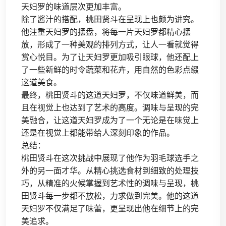
天妇罗的味道层次更加丰富。
除了酱汁的搭配，桃田贤斗在呈现上也颇为讲究。
他注重天妇罗的摆盘，将每一片天妇罗都精心摆
放，形成了一种美观的排列方式，让人一看就觉得
赏心悦目。为了让天妇罗更加吸引眼球，他还配上
了一些新鲜的时令蔬菜和花卉，用自然的色彩点缀
这道美食。
最终，桃田贤斗的这道天妇罗，不仅味道鲜美，而
且在视觉上也达到了艺术的高度。调味与呈现的完
美融合，让这道天妇罗成为了一个无论是在味觉上
还是在视觉上都能带给人深刻印象的作品。
总结：
桃田贤斗在这次挑战中展现了他作为羽毛球选手之
外的另一面才华。从精心挑选食材到细致的处理技
巧，从精准的火候掌握到艺术性的调味与呈现，桃
田贤斗每一步都不放松，力求做到完美。他的这道
天妇罗不仅满足了味蕾，更呈现出他在细节上的完
美追求。