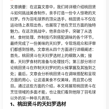
文章摘要：在这篇文章中，我们将详细介绍桃田贤
斗如何挑战美食制作，亲手打造一份令人惊艳的天
妇罗。作为羽毛球界的顶尖选手，桃田贤斗不仅在
运动场上表现出色，也展现了他在烹饪方面的独特
魅力。在这次挑战中，他亲自动手，突破了从选
材、食材处理、炸制技巧到搭配调味的各个环节，
最终完成了一份美味的天妇罗，令现场观众和评审
们都感到惊艳。文章将从四个方面进行详细阐述：
首先，桃田贤斗在天妇罗选材上的细致入微；接
着，天妇罗食材的准备与处理技巧；第三部分将讨
论桃田贤斗在炸制天妇罗时的火候掌握及其独到之
处；最后，文章会分析桃田贤斗在调味搭配和呈现
方面的用心，让这道美食不仅美味，而且赏心悦
目。通过这些方面的介绍，本文将展现桃田贤斗在
烹饪领域的多面才能，也让我们看到他除了羽毛球
以外的另一种非凡表现。
1、桃田贤斗的天妇罗选材