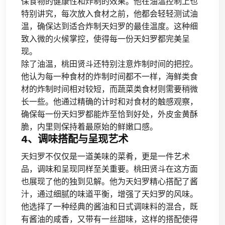
保食物的健康性和炸制的效果。他在油温控制上也
特别讲究，每次放入食材之前，他都会轻轻测试油
温，确保达到适合炸制天妇罗的最佳温度。这种细
致入微的火候掌控，使得每一份天妇罗都完美呈
现。
除了油温，桃田贤斗还特别注意炸制时间的把控。
他认为每一种食材的炸制时间都不一样，海鲜类食
材的炸制时间相对较短，而蔬菜类食材则需要稍微
长一些。他通过精确的计时和对食材的触感观察，
确保每一份天妇罗都能炸至恰到好处，外皮金黄酥
脆，内里则保持着最原始的鲜嫩口感。
4、调味搭配与呈现艺术
天妇罗不仅仅是一道美味的菜肴，更是一件艺术
品，调味和呈现同样至关重要。桃田贤斗在这方面
也展现了他的独到见解。他为天妇罗精心搭配了酱
汁，通过细腻的味道平衡，增强了天妇罗的风味。
他选择了一种经典的酱油和日式调味料的混合，既
有酱油的咸香，又带有一丝甜味，这样的搭配使得