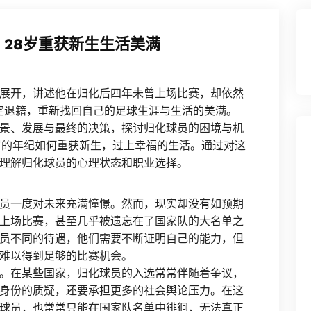
 28岁重获新生生活美满
展开，讲述他在归化后四年未曾上场比赛，却依然
决定退籍，重新找回自己的足球生涯与生活的美满。
景、发展与最终的决策，探讨归化球员的困境与机
岁的年纪如何重获新生，过上幸福的生活。通过对这
理解归化球员的心理状态和职业选择。
员一度对未来充满憧憬。然而，现实却没有如预期
上场比赛，甚至几乎被遗忘在了国家队的大名单之
员不同的待遇，他们需要不断证明自己的能力，但
难以得到足够的比赛机会。
。在某些国家，归化球员的入选常常伴随着争议，
身份的质疑，还要承担更多的社会舆论压力。在这
球员，也常常只能在国家队名单中徘徊，无法真正