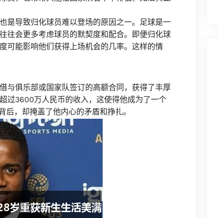
也是导致归化球员难以登场的原因之一。足球是一
往往会更多考虑球员的默契度和配合。即便归化球
度可能影响他们获得上场机会的几率。这样的情
借与俱乐部或国家队签订的高额合同，获得了丰厚
超过3600万人民币的收入，这使得他成为了一个
入背后，却掩盖了他内心的矛盾和挣扎。