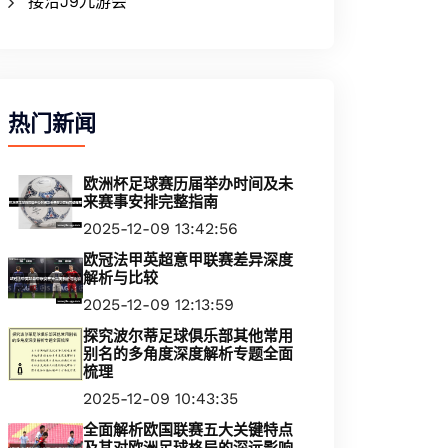
接洽J9九游会
热门新闻
欧洲杯足球赛历届举办时间及未
来赛事安排完整指南
2025-12-09 13:42:56
欧冠法甲英超意甲联赛差异深度
解析与比较
2025-12-09 12:13:59
探究波尔蒂足球俱乐部其他常用
别名的多角度深度解析专题全面
梳理
2025-12-09 10:43:35
全面解析欧国联赛五大关键特点