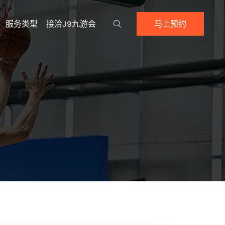
服务类型
接洽J9九游会
马上预约