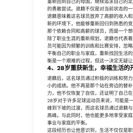
重新回到自己的母国，继续追求自己的足
的勇敢尝试。退籍不仅是对当前状态的一
退籍意味着这名球员放弃了高额的收入和
新的环境下，他能够重新回归到熟悉的竞
那个依赖合同和高薪的球员，而是一个想
除了职业生涯的重新规划，退籍也代表着
员可能因为频繁的训练和比赛安排，忽略
平衡自己的职业与家庭，重新找回生活的
衡是一个艰难的过程，但这一决定无疑让
4、28岁重获新生，幸福生活的
退籍后，这名球员通过积极的训练和努力
小的成绩。他不再是那个站在旁边的替补
力，他不仅恢复了自信，还证明了自己在
28岁对于许多足球运动员来说，可能是
峰到下坡的过渡，而这名球员通过退籍与
高峰。与此同时，他也能更多地享受家庭
事业与家庭的平衡。
这段经历也让他意识到，生活不仅仅是职