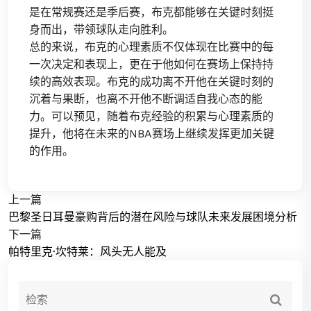
是在常规赛还是季后赛，布克都能够在关键时刻挺
身而出，带领球队走向胜利。
总的来说，布克的心理素质不仅体现在比赛中的每
一次决定和表现上，更在于他如何在赛场上保持持
续的高效表现。布克的成功离不开他在关键时刻的
沉着与果断，也离不开他不断调适自我心态的能
力。可以预见，随着布克经验的积累与心理素质的
提升，他将在未来的NBA赛场上继续发挥更加关键
的作用。
上一篇
巴黎圣日耳曼豪购背后的潜在风险与球队未来发展困境分析
下一篇
帕特里克·坎特莱：风头无人能及