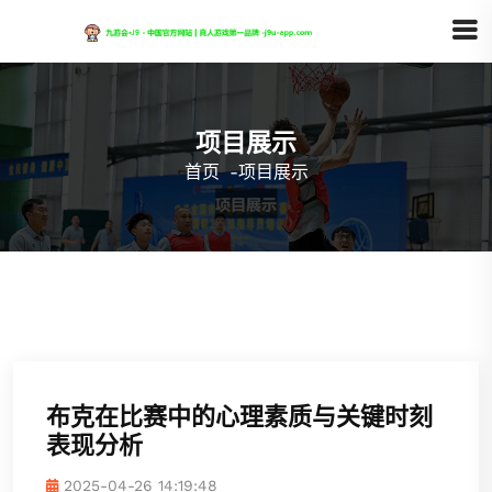
项目展示
首页
-
项目展示
布克在比赛中的心理素质与关键时刻
表现分析
2025-04-26 14:19:48