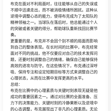
布克在面对不利局面时，往往能够从自己的失误或
不顺中迅速走出，而不被消极情绪所困扰。这种从
逆境中调整心态的能力，使得布克成为了太阳队的
精神领袖之一。当球队在落后时，他总能通过个人
的突破或者关键的得分，帮助球队重新找回比赛节
奏。
更重要的是，布克并不会因个别不顺的局面而影响
到自己的整体表现。在长时间的比赛中，布克经常
面对不同的挑战，他不仅要应对自己的技术发挥问
题，还要时刻调整自己的情绪，确保自己能够保持
高效的进攻与防守。在这些情况下，布克通过深呼
吸、保持专注和设定短期目标等方式来调整自己的
心理状态，从而在比赛中发挥更高的水平。
总结：
布克在比赛中的心理素质与关键时刻表现无疑是他
成功的重要因素之一。通过对比赛的全面准备、压
力下的决策能力、关键时刻的冷静果断以及逆境中
的心态调整，布克展现出了非凡的心理素质。无论