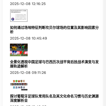
2025-12-08 12:16:25
如何通过场地特征判断坎贝尔球场的位置及其影响因素分
析
2025-12-08 10:45:49
全景化透视中国足球与巴西历次战平背后技战术演变与发
展轨迹解析
2025-12-08 09:11:26
探讨葡萄牙足球队常用队名及其文化命名习惯与历史渊源
深度解析全