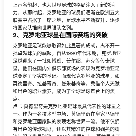
上声名鹊起，也为世界足球的格局注入了新的活
力。从那时起，克罗地亚的球员们逐渐在欧洲五大
联赛中占据了一席之地，足球水平不断提升，逐步
将国家队推向世界强队之列。
2、克罗地亚球星在国际赛场的突破
克罗地亚足球能够取得如此显著的成就，离不开一
批卓越球员的崛起。自从1990年代末期，克罗地亚
足球迎来了一批如博班、普尔绍、苏克等传奇球
星，他们在国内外俱乐部赛场的表现为克罗地亚足
球奠定了坚实的基础。而现代克罗地亚的球星，如
莫德里奇、拉基蒂奇、曼朱基奇等，凭借个人天赋
和出色的职业素养，成为了全球足球舞台上的焦
点。
卢卡·莫德里奇是克罗地亚足球最具代表性的球星之
一。作为一名技术型中场，莫德里奇在皇家马德里
和克罗地亚国家队的表现堪称世界一流。他不仅拥
有出色的传球视野，还以其精准的控球和娴熟的脚