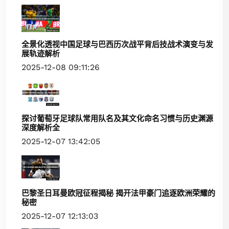
全景化透视中国足球与巴西历次战平背后技战术演变与发
展轨迹解析
2025-12-08 09:11:26
探讨葡萄牙足球队常用队名及其文化命名习惯与历史渊源
深度解析全
2025-12-07 13:42:05
巴黎圣日耳曼欧冠征程揭秘 揭开法甲豪门追逐欧洲荣耀的
秘密
2025-12-07 12:13:03