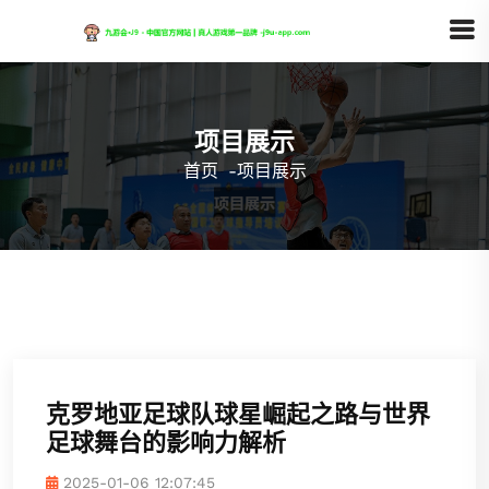
项目展示
首页
-
项目展示
克罗地亚足球队球星崛起之路与世界
足球舞台的影响力解析
2025-01-06 12:07:45