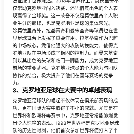
法征服了世界球迷。2018年世界杯上，莫德里奇不
仅帮助克罗地亚闯入决赛，还凭借其出色的个人表
现赢得了金球奖。这一荣誉不仅是莫德里奇个人职
业生涯的巅峰，也是克罗地亚足球的集体荣光。
除莫德里奇外，拉基蒂奇和曼朱基奇等球员也在世
界足球舞台上发挥了重要作用。拉基蒂奇作为巴萨
的中场核心，凭借他强大的攻防转换能力，使得克
罗地亚队在中场形成了稳固的控制力。而曼朱基奇
则以其出色的头球和临门一脚能力，成为克罗地亚
前场的重要武器。克罗地亚球员的个人能力与团队
协作的结合，极大提升了他们在国际赛场的竞争
力。
3、克罗地亚足球在大赛中的卓越表现
克罗地亚足球队的崛起不仅体现在俱乐部赛场的成
功，更在国际大赛中取得了不小的成就。尤其是在
世界杯和欧洲杯等赛事中，克罗地亚常常能够爆发
出令人惊艳的表现。1998年世界杯是克罗地亚足球
队的历史性时刻，他们首次参加世界杯便打入了半