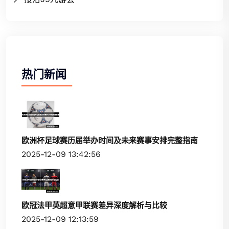
热门新闻
欧洲杯足球赛历届举办时间及未来赛事安排完整指南
2025-12-09 13:42:56
欧冠法甲英超意甲联赛差异深度解析与比较
2025-12-09 12:13:59