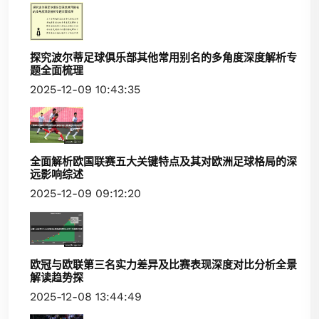
探究波尔蒂足球俱乐部其他常用别名的多角度深度解析专
题全面梳理
2025-12-09 10:43:35
全面解析欧国联赛五大关键特点及其对欧洲足球格局的深
远影响综述
2025-12-09 09:12:20
欧冠与欧联第三名实力差异及比赛表现深度对比分析全景
解读趋势探
2025-12-08 13:44:49