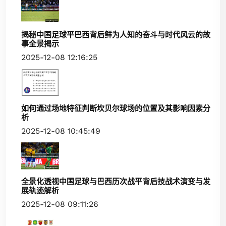
揭秘中国足球平巴西背后鲜为人知的奋斗与时代风云的故
事全景揭示
2025-12-08 12:16:25
如何通过场地特征判断坎贝尔球场的位置及其影响因素分
析
2025-12-08 10:45:49
全景化透视中国足球与巴西历次战平背后技战术演变与发
展轨迹解析
2025-12-08 09:11:26