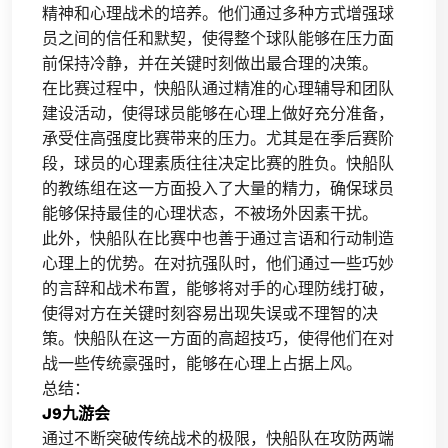
精神和心理战术的培养。他们通过多种方式增强球
员之间的信任和默契，使得整个球队能够在压力面
前保持冷静，并在关键时刻做出最合理的决策。
在比赛过程中，快船队通过精准的心理辅导和团队
建设活动，使得球员能够在心理上做好充分准备，
承受住高强度比赛带来的压力。尤其是在季后赛阶
段，球员的心理素质往往决定比赛的胜负。快船队
的教练组在这一方面投入了大量的精力，确保球员
能够保持最佳的心理状态，不被场外因素干扰。
此外，快船队在比赛中也善于通过言语和行动制造
心理上的优势。在对抗强队时，他们通过一些巧妙
的言辞和战术布置，能够将对手的心理防线打破，
使得对方在关键时刻容易出现失误或不理智的决
策。快船队在这一方面的高超技巧，使得他们在对
战一些传统豪强时，能够在心理上占据上风。
总结：
J9九游会
通过不断突破传统战术的极限，快船队在攻防两端