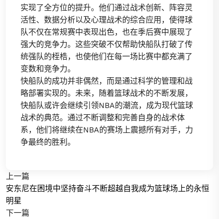
实现了全方位的提升。他们通过战术创新、阵容灵
活性、数据分析以及心理战术的综合应用，使得球
队不仅在常规赛中表现出色，也在季后赛中展现了
强大的竞争力。这些突破不仅帮助快船队打破了传
统强队的桎梏，也使他们在每一场比赛中都充满了
变数和竞争力。
快船队的成功并非偶然，而是通过科学的管理和战
略部署实现的。未来，随着篮球战术的不断发展，
快船队或许会继续引领NBA的潮流，成为现代篮球
战术的典范。通过不断调整和完善自身的战术体
系，他们将继续在NBA的赛场上震撼所有对手，力
争最终的胜利。
上一篇
安东尼在困境中坚持奋斗不断超越自我成为篮球场上的永恒
明星
下一篇