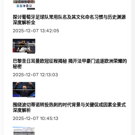
探讨葡萄牙足球队常用队名及其文化命名习惯与历史渊源
深度解析全
2025-12-07 13:42:05
巴黎圣日耳曼欧冠征程揭秘 揭开法甲豪门追逐欧洲荣耀的
秘密
2025-12-07 12:13:03
围绕波切蒂诺转投热刺的时代背景与关键促成因素全景式
深度解析
2025-12-07 10:45:13