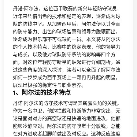
丹诺·阿尔法，这位西甲联赛的新兴年轻防守球员，
近年来凭借出色的技术和稳定的表现，逐渐成为球
队的防线中坚。从加盟西甲后，阿尔法便以其全面
的防守能力、出色的球场智慧和领导力脱颖而出，
逐渐成为俱乐部不可或缺的一员。本文将从阿尔法
的个人技术特点、比赛中的稳定表现、他的领导力
与成长，以及他对球队防守系统的影响等四个方
面，对这位年轻防守新星的崛起进行详细剖析。通
过这些角度的深入探讨，读者可以全面了解阿尔法
如何一步步成为西甲赛场上一颗冉冉升起的明星，
展现出极强的稳定性与职业素养。
1、阿尔法的技术特点
丹诺·阿尔法的防守技术可谓是其崭露头角的关键。
作为一名中卫，他的拦截和抢断能力非常突出，无
论是面对对方的高空球还是快速的地面进攻，他都
能够冷静应对。阿尔法的防守嗅觉十分敏锐，总能
在对方进攻者起脚前做出及时反应。这种反应速度