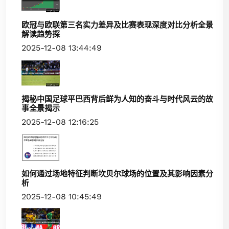
欧冠与欧联第三名实力差异及比赛表现深度对比分析全景
解读趋势探
2025-12-08 13:44:49
揭秘中国足球平巴西背后鲜为人知的奋斗与时代风云的故
事全景揭示
2025-12-08 12:16:25
如何通过场地特征判断坎贝尔球场的位置及其影响因素分
析
2025-12-08 10:45:49