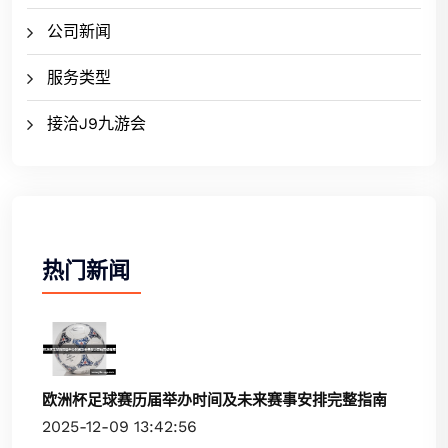
公司新闻
服务类型
接洽J9九游会
热门新闻
欧洲杯足球赛历届举办时间及未来赛事安排完整指南
2025-12-09 13:42:56