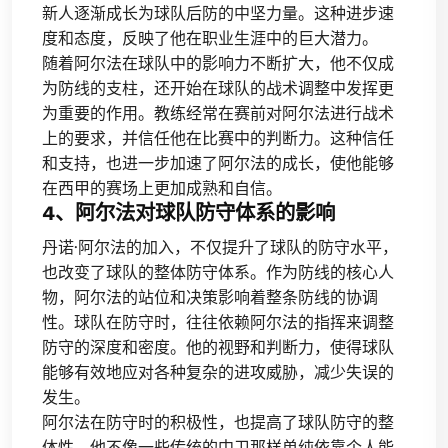
新人逐渐成长为球队后防的中坚力量。这种进步速
度和态度，反映了他在职业生涯中的巨大潜力。
随着阿尔法在球队中的影响力不断扩大，他不仅成
为防线的支柱，还开始在球队的战术调整中发挥更
为重要的作用。教练经常在赛前对阿尔法进行战术
上的要求，并信任他在比赛中的判断力。这种信任
和支持，也进一步加速了阿尔法的成长，使他能够
在西甲的赛场上更加成熟和自信。
4、阿尔法对球队防守体系的影响
丹诺·阿尔法的加入，不仅提升了球队的防守水平，
也改变了球队的整体防守体系。作为防线的核心人
物，阿尔法的站位和决策影响着整条防线的协调
性。球队在防守时，往往依赖阿尔法的指挥来调整
防守的深度和密度。他的视野和判断力，使得球队
能够有效地应对各种复杂的进攻威胁，减少失误的
发生。
阿尔法在防守时的积极性，也提高了球队防守的整
体性。他不像一些传统的中卫那样单纯依靠个人能