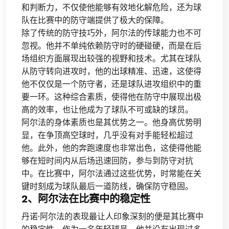
和判断力，不仅使他能够有效地化解危险，还为球
队在比赛中的防守端提供了极大的保障。
除了传统的防守技巧外，阿尔法的传球能力也不可
忽视。他并不单纯依赖防守时的硬碰硬，而是在后
场组织方面展现出较强的视野和技术。尤其在球队
从防守转向进攻时，他的出球精准、迅速，这使得
他不仅仅是一个防守者，还是球队进攻组织中的重
要一环。这种综合素质，使得他在防守中展现出极
高的效率，也让他成为了球队不可或缺的球员。
阿尔法的身体素质也是其优势之一。他身高优势明
显，在争顶高空球时，几乎没有对手能轻松超过
他。此外，他的奔跑速度也非常出色，这使得他能
够在短时间内从后场迅速回防，参与到防守对抗
中。在比赛中，阿尔法通过这些优势，时常能在关
键时刻成为球队最后一道防线，确保防守稳固。
2、阿尔法在比赛中的稳定性
丹诺·阿尔法的表现最让人印象深刻的便是其比赛中