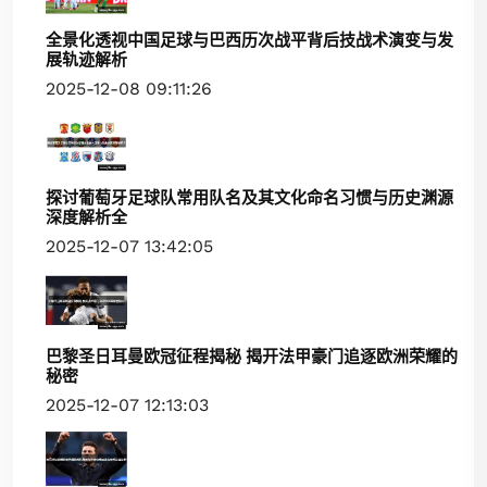
全景化透视中国足球与巴西历次战平背后技战术演变与发
展轨迹解析
2025-12-08 09:11:26
探讨葡萄牙足球队常用队名及其文化命名习惯与历史渊源
深度解析全
2025-12-07 13:42:05
巴黎圣日耳曼欧冠征程揭秘 揭开法甲豪门追逐欧洲荣耀的
秘密
2025-12-07 12:13:03