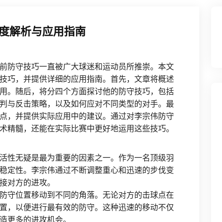
度解析与应用指南
前防守技巧一直被广大球迷和运动员所推崇。本文
技巧，并提供详细的应用指南。首先，文章将概述
用。随后，将分四个方面探讨他的防守技巧，包括
判与反击策略，以及如何应对不同类型的对手。最
点，并提供实际应用中的建议。通过对李宗伟防守
术精髓，还能在实际比赛中更好地运用这些技巧。
活性无疑是最为重要的因素之一。作为一名顶级羽
稳定性。李宗伟通过不断调整重心和迅速的步伐变
接对方的进攻。
防守位置移动到不同的角落。无论对方的击球点在
置，以便进行最有效的防守。这种迅速的移动不仅
造更多的进攻机会。