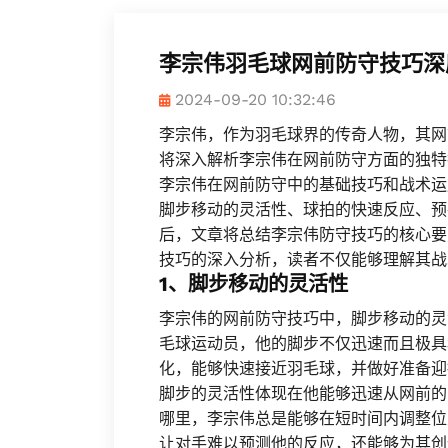
李宗伟羽毛球网前防守技巧深
2024-09-20 10:32:46
李宗伟，作为羽毛球界的传奇人物，其网
将深入解析李宗伟在网前防守方面的独特
李宗伟在网前防守中的基础技巧和战术运
脚步移动的灵活性、球拍的快速反应、预
后，文章将总结李宗伟防守技巧的核心要
技巧的深入分析，读者不仅能够理解其战
1、脚步移动的灵活性
李宗伟的网前防守技巧中，脚步移动的灵
毛球运动员，他的脚步不仅迅速而且极具
化，能够快速接近羽毛球，并做好准备迎
脚步的灵活性体现在他能够迅速从网前的
哪里，李宗伟总是能够在短时间内调整位
让对手难以预测他的反应，还能够为其创