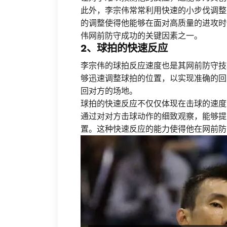
此外，李宗伟常常利用快速的小步伐调整
的调整使得他能够在面对高质量的进攻时
伟网前防守成功的关键因素之一。
2、球拍的快速反应
李宗伟的球拍反应速度也是其网前防守技
够迅速调整球拍的位置，以实现准确的回
回对方的场地。
球拍的快速反应不仅仅体现在击球的速度
通过对对方击球动作的细致观察，能够提
置。这种快速反应的能力使得他在网前防