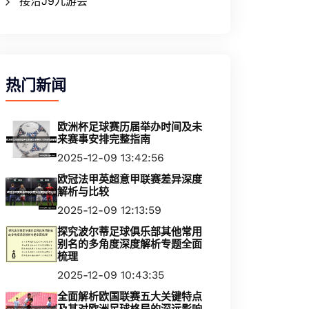
接洽J9九游会
热门新闻
欧洲杯足球赛历届举办时间及未
来赛事安排完整指南
2025-12-09 13:42:56
欧冠法甲英超意甲联赛差异深度
解析与比较
2025-12-09 12:13:59
探究波尔蒂足球俱乐部其他常用
别名的多角度深度解析专题全面
梳理
2025-12-09 10:43:35
全面解析欧国联赛五大关键特点