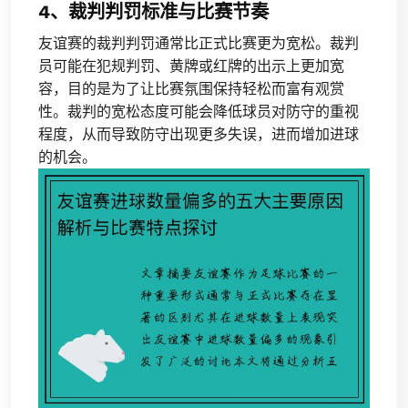
4、裁判判罚标准与比赛节奏
友谊赛的裁判判罚通常比正式比赛更为宽松。裁判
员可能在犯规判罚、黄牌或红牌的出示上更加宽
容，目的是为了让比赛氛围保持轻松而富有观赏
性。裁判的宽松态度可能会降低球员对防守的重视
程度，从而导致防守出现更多失误，进而增加进球
的机会。