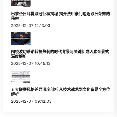
巴黎圣日耳曼欧冠征程揭秘 揭开法甲豪门追逐欧洲荣耀的
秘密
2025-12-07 12:13:03
围绕波切蒂诺转投热刺的时代背景与关键促成因素全景式
深度解析
2025-12-07 10:45:13
五大联赛风格差异深度剖析 从技术战术到文化背景全方位
解析
2025-12-07 09:12:03