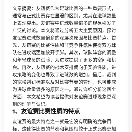
文章摘要：友谊赛作为足球比赛的一种重要形式，
通常与正式比赛存在显著的区别，尤其在进球数量
上表现突出。友谊赛中进球数量偏多的现象引发了
广泛的讨论。本文将通过分析五大主要原因，探讨
友谊赛进球数量偏多的深层次原因与比赛特点。首
先，友谊赛的比赛性质和非竞争性氛围使得双方球
队在进攻端更加放开手脚。其次，球队阵容的调整
和年轻球员的试验，为进攻提供了更多的空间和机
会。再次，友谊赛的战术安排偏向于实验性质，进
攻策略的变化也导致了进球数的增加。最后，裁判
的宽松判罚标准以及对比赛节奏的管理，也可能成
为进球数量偏多的原因之一。通过详细分析这四个
方面，本文希望为读者提供对友谊赛进球现象更深
刻的理解与认识。
1、友谊赛比赛性质的特点
友谊赛的最大特点之一就是它没有明确的竞争目
标，这使得比赛的节奏和氛围相较于正式比赛更加