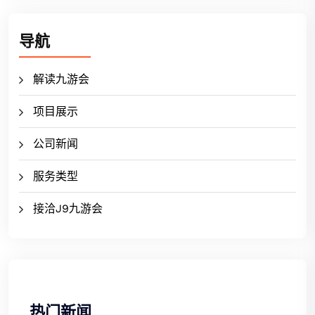
导航
解读九游会
项目展示
公司新闻
服务类型
接洽J9九游会
热门新闻