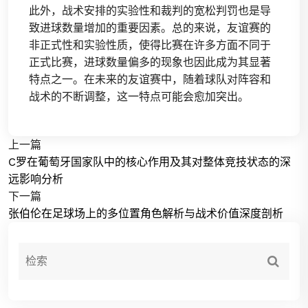
此外，战术安排的实验性和裁判的宽松判罚也是导
致进球数量增加的重要因素。总的来说，友谊赛的
非正式性和实验性质，使得比赛在许多方面不同于
正式比赛，进球数量偏多的现象也因此成为其显著
特点之一。在未来的友谊赛中，随着球队对阵容和
战术的不断调整，这一特点可能会愈加突出。
上一篇
C罗在葡萄牙国家队中的核心作用及其对整体竞技状态的深
远影响分析
下一篇
张伯伦在足球场上的多位置角色解析与战术价值深度剖析