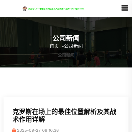
公司新闻
首页
-
公司新闻
克罗斯在场上的最佳位置解析及其战
术作用详解
2025-09-27 09:10:36