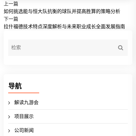
上一篇
如何挑选能与恒大队抗衡的球队并提高胜算的策略分析
下一篇
拉什福德技术特点深度解析与未来职业成长全面发展指南
导航
解读九游会
项目展示
公司新闻