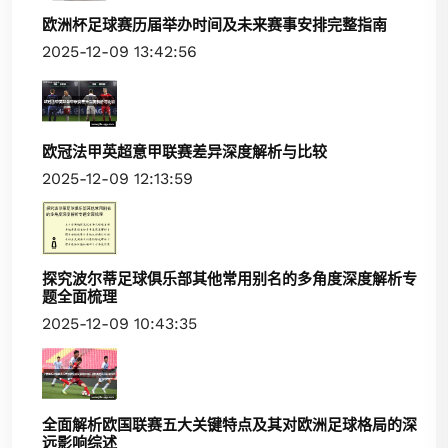
欧洲杯足球赛历届举办时间及未来赛事安排完整指南
2025-12-09 13:42:56
欧冠法甲英超意甲联赛差异深度解析与比较
2025-12-09 12:13:59
探究波尔蒂足球俱乐部其他常用别名的多角度深度解析专
题全面梳理
2025-12-09 10:43:35
全面解析欧国联赛五大关键特点及其对欧洲足球格局的深
远影响综述