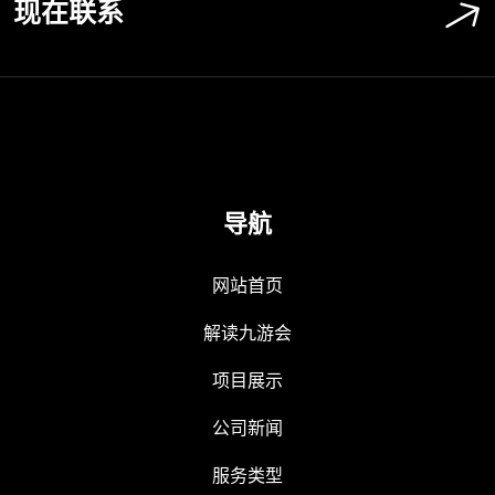
现在联系
导航
网站首页
解读九游会
项目展示
公司新闻
服务类型