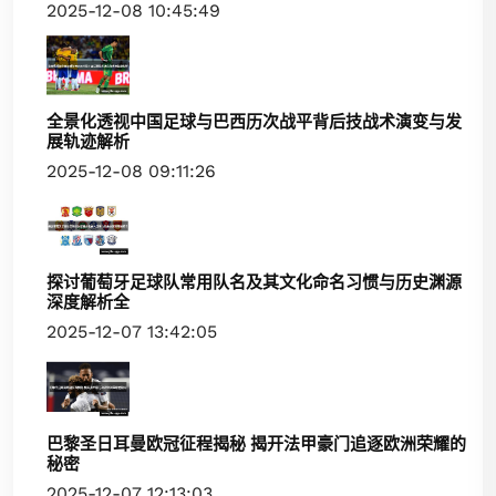
2025-12-08 10:45:49
全景化透视中国足球与巴西历次战平背后技战术演变与发
展轨迹解析
2025-12-08 09:11:26
探讨葡萄牙足球队常用队名及其文化命名习惯与历史渊源
深度解析全
2025-12-07 13:42:05
巴黎圣日耳曼欧冠征程揭秘 揭开法甲豪门追逐欧洲荣耀的
秘密
2025-12-07 12:13:03