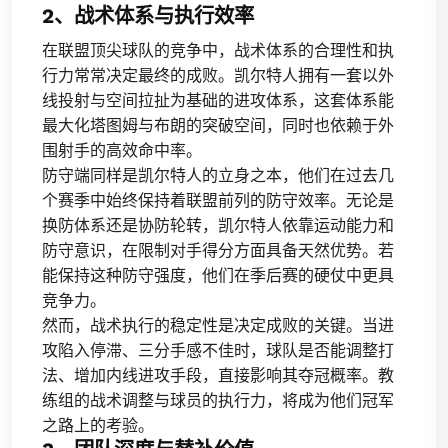
2、战术体系与执行效率
在联盟顶尖球队的竞争中，战术体系的合理性和执
行力常常决定最终的成败。凯尔特人拥有一套以外
线投射与空间拉扯为基础的进攻体系，这套体系能
最大化塔图姆与布朗的突破空间，同时也依赖于外
围射手的高效命中率。
防守端同样是凯尔特人的立身之本，他们在过去几
个赛季中始终保持着联盟前列的防守效率。无论是
换防体系还是协防轮转，凯尔特人依靠运动能力和
防守意识，在限制对手得分方面具备天然优势。若
能保持这种防守强度，他们在季后赛的硬仗中更具
竞争力。
然而，战术执行的稳定性是决定成败的关键。当进
攻陷入停滞、三分手感不佳时，球队是否能调整打
法、增加内线进攻手段，直接影响其夺冠概率。教
练组的战术调整与球员的执行力，将成为他们冠军
之路上的考验。