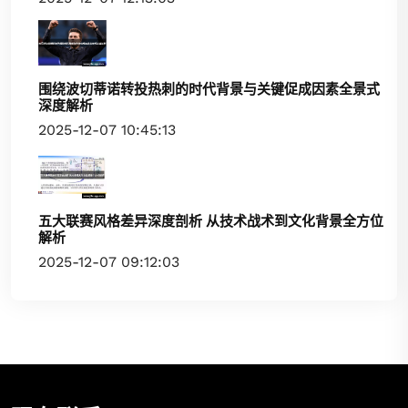
围绕波切蒂诺转投热刺的时代背景与关键促成因素全景式
深度解析
2025-12-07 10:45:13
五大联赛风格差异深度剖析 从技术战术到文化背景全方位
解析
2025-12-07 09:12:03