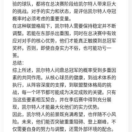
验的球队，都将在总决赛阶段给凯尔特人带来巨大
的挑战。对手的实力和状态，是评估凯尔特人夺冠
概率时必须考虑的重要变量。
在这种联盟格局下，凯尔特人需要保持稳定并不断
调整。若能在东部杀出重围，同时在总决赛中有效
应对对手的核心优势，他们才能真正触摸到总冠军
奖杯。否则，即使自身实力不俗，也可能功亏一
篑。
总结：
综上所述，凯尔特人问鼎总冠军的概率受到多重因
素的共同作用。从核心球员的健康，到战术体系的
执行，从阵容深度的支撑，到联盟整体格局的挑
战，每一个环节都可能成为决定成败的关键。只有
当这些要素相互契合，并在季后赛中得到充分展
现，凯尔特人才能最大化他们的实力优势。
因此，凯尔特人的前景既充满希望，也伴随不小风
险。未来，他们能否突破重重阻碍、登上巅峰，不
仅需要自身的努力与调整，还需外部环境的配合。