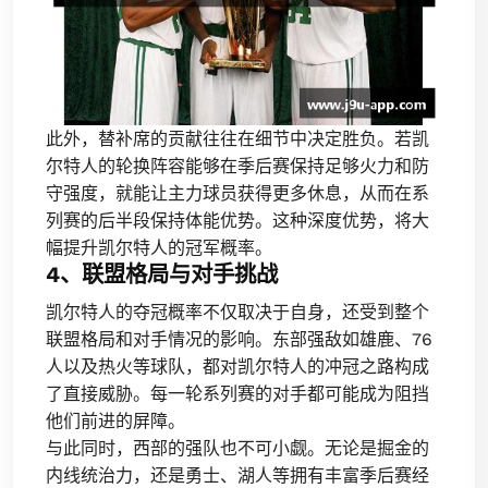
此外，替补席的贡献往往在细节中决定胜负。若凯
尔特人的轮换阵容能够在季后赛保持足够火力和防
守强度，就能让主力球员获得更多休息，从而在系
列赛的后半段保持体能优势。这种深度优势，将大
幅提升凯尔特人的冠军概率。
4、联盟格局与对手挑战
凯尔特人的夺冠概率不仅取决于自身，还受到整个
联盟格局和对手情况的影响。东部强敌如雄鹿、76
人以及热火等球队，都对凯尔特人的冲冠之路构成
了直接威胁。每一轮系列赛的对手都可能成为阻挡
他们前进的屏障。
与此同时，西部的强队也不可小觑。无论是掘金的
内线统治力，还是勇士、湖人等拥有丰富季后赛经