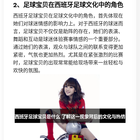
2、足球宝贝在西班牙足球文化中的角色
西班牙足球宝贝在足球文化中的角色，首先体现在
她们对球迷情感的影响力上。对于西班牙的球迷而
言，足球宝贝不仅仅是助阵的存在，她们的表演、
舞蹈和互动是球迷体验赛事情感的一个重要部分。
通过她们的表演，观众与球队之间的联系变得更加
紧密，气氛也更加热烈。尤其是在紧张激烈的比赛
时，足球宝贝的出现常常能给现场带来一丝轻松与
欢快的氛围。