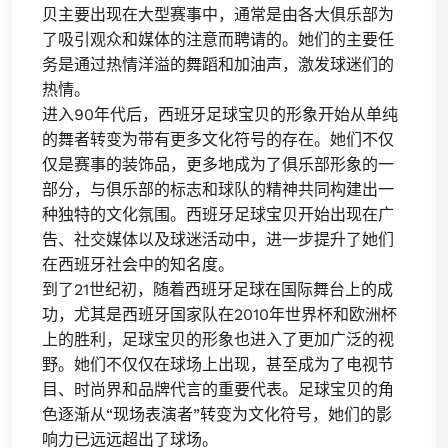
贝主要出现在大型赛事中，通常是由各大俱乐部为
了吸引观众和媒体的注意而聘请的。她们的主要任
务是通过热情洋溢的舞蹈和加油声，激发球迷们的
热情。
进入90年代后，西班牙足球宝贝的形象开始从单纯
的舞者转变为带有更多文化符号的存在。她们不仅
仅是赛事的装饰品，更多地成为了俱乐部形象的一
部分，与俱乐部的标志和球队的精神共同构建出一
种独特的文化氛围。西班牙足球宝贝开始出现在广
告、社交媒体以及球迷活动中，进一步提升了她们
在西班牙社会中的知名度。
到了21世纪初，随着西班牙足球在国际舞台上的成
功，尤其是西班牙国家队在2010年世界杯和欧洲杯
上的胜利，足球宝贝的形象也进入了更加广泛的视
野。她们不仅仅在球场上出现，甚至成为了电视节
目、时尚界和品牌代言的重要代表。足球宝贝的角
色逐渐从“现场表演者”转变为文化符号，她们的影
响力已远远超出了球场。