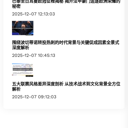
巴黎圣日耳曼欧冠征程揭秘 揭开法甲豪门追逐欧洲荣耀的
秘密
2025-12-07 12:13:03
围绕波切蒂诺转投热刺的时代背景与关键促成因素全景式
深度解析
2025-12-07 10:45:13
五大联赛风格差异深度剖析 从技术战术到文化背景全方位
解析
2025-12-07 09:12:03