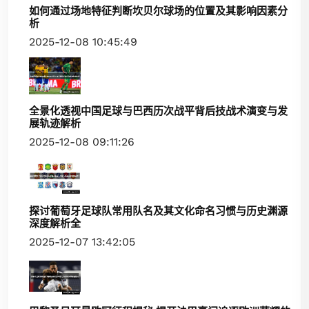
如何通过场地特征判断坎贝尔球场的位置及其影响因素分
析
2025-12-08 10:45:49
全景化透视中国足球与巴西历次战平背后技战术演变与发
展轨迹解析
2025-12-08 09:11:26
探讨葡萄牙足球队常用队名及其文化命名习惯与历史渊源
深度解析全
2025-12-07 13:42:05