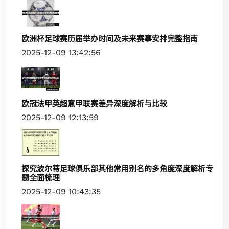
欧洲杯足球赛历届举办时间及未来赛事安排完整指南
2025-12-09 13:42:56
欧冠法甲英超意甲联赛差异深度解析与比较
2025-12-09 12:13:59
探究波尔蒂足球俱乐部其他常用别名的多角度深度解析专
题全面梳理
2025-12-09 10:43:35