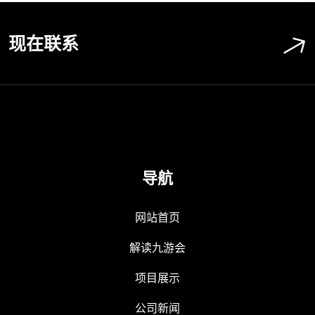
现在联系
导航
网站首页
解读九游会
项目展示
公司新闻