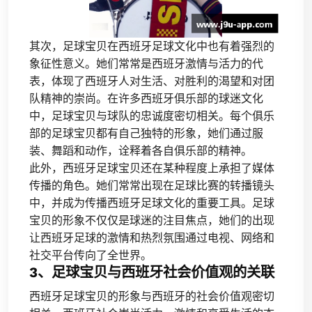
其次，足球宝贝在西班牙足球文化中也有着强烈的
象征性意义。她们常常是西班牙激情与活力的代
表，体现了西班牙人对生活、对胜利的渴望和对团
队精神的崇尚。在许多西班牙俱乐部的球迷文化
中，足球宝贝与球队的忠诚度密切相关。每个俱乐
部的足球宝贝都有自己独特的形象，她们通过服
装、舞蹈和动作，诠释着各自俱乐部的精神。
此外，西班牙足球宝贝还在某种程度上承担了媒体
传播的角色。她们常常出现在足球比赛的转播镜头
中，并成为传播西班牙足球文化的重要工具。足球
宝贝的形象不仅仅是球迷的注目焦点，她们的出现
让西班牙足球的激情和热烈氛围通过电视、网络和
社交平台传向了全世界。
3、足球宝贝与西班牙社会价值观的关联
西班牙足球宝贝的形象与西班牙的社会价值观密切