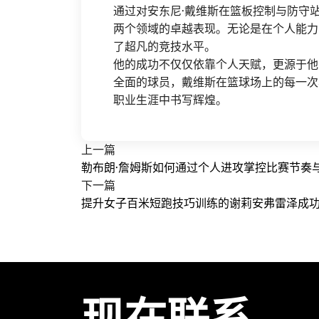
通过对安东尼·戴维斯在篮板控制与防守
两个领域的卓越表现。无论是在个人能力
了超凡的竞技水平。
他的成功不仅仅依靠个人天赋，更源于他
全面的球员，戴维斯在篮球场上的每一次
职业生涯中书写辉煌。
上一篇
勒布朗·詹姆斯如何通过个人进攻掌控比赛节奏
下一篇
提升女子百米短跑技巧训练的谢莉安弗雷泽成