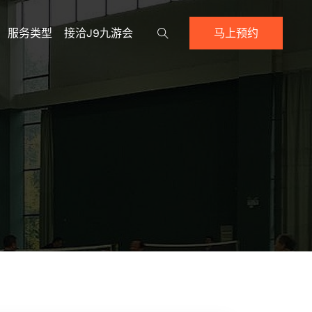
服务类型
接洽J9九游会
马上预约