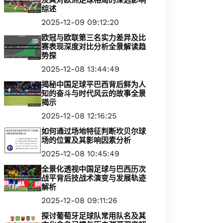
及其对欧洲足球格局的深远影响
综述
2025-12-09 09:12:20
欧冠与欧联第三名实力差异及比
赛表现深度对比分析全景解读趋
势探
2025-12-08 13:44:49
揭秘中国足球平巴西背后鲜为人
知的奋斗与时代风云的故事全景
揭示
2025-12-08 12:16:25
如何通过场地特征判断坎贝尔球
场的位置及其影响因素分析
2025-12-08 10:45:49
全景化透视中国足球与巴西历次
战平背后技战术演变与发展轨迹
解析
2025-12-08 09:11:26
探讨葡萄牙足球队常用队名及其