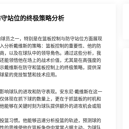
防守站位的终极策略分析
的球员之一，特别是在篮板控制与防守站位方面展现
入分析戴维斯的策略：篮板控制的重要性、他的防
商，以及在球队中的领导角色。通过这些分析，我
还能领悟他在场上的战术价值，尤其是在高强度的
示戴维斯在防守和篮板控制上的终极策略，提供深
球星的竞技智慧和技术应用。
影响球队的进攻和防守表现。安东尼·戴维斯在这一
仅体现在抓下球的数量上，更在于抓篮板的时机和
他能够在关键时刻为球队提供额外的进攻机会或阻
投篮习惯。他能够迅速分析投篮的轨迹，预测球的
性的思维使他在篮板争夺中常常占据主动，为球队