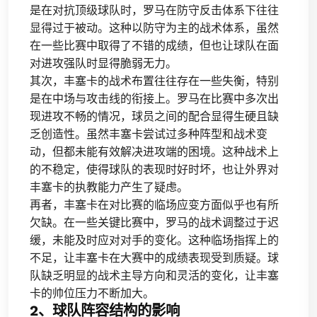
是在对抗顶级球队时，罗马在防守反击体系下往往
显得过于被动。这种以防守为主的战术体系，虽然
在一些比赛中取得了不错的成绩，但也让球队在面
对进攻强队时显得脆弱无力。
其次，丰塞卡的战术布置往往存在一些失衡，特别
是在中场与攻击线的衔接上。罗马在比赛中多次出
现进攻不畅的情况，球员之间的配合显得生硬且缺
乏创造性。虽然丰塞卡尝试过多种阵型和战术变
动，但都未能有效解决进攻端的困境。这种战术上
的不稳定，使得球队的表现时好时坏，也让外界对
丰塞卡的执教能力产生了疑虑。
再者，丰塞卡在对比赛的临场应变方面似乎也有所
欠缺。在一些关键比赛中，罗马的战术调整过于迟
缓，未能及时应对对手的变化。这种临场指挥上的
不足，让丰塞卡在大赛中的成绩表现受到质疑。球
队缺乏明显的战术主导方向和灵活的变化，让丰塞
卡的帅位压力不断加大。
2、球队阵容结构的影响