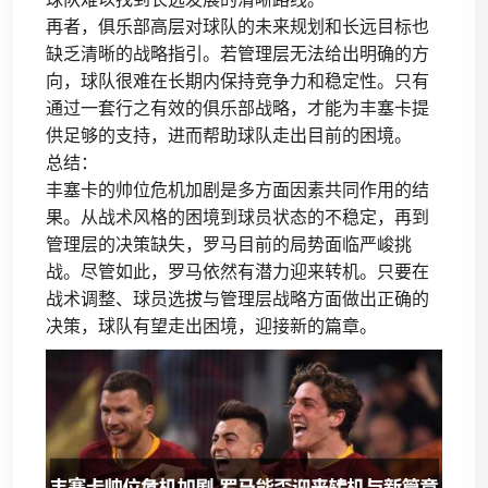
再者，俱乐部高层对球队的未来规划和长远目标也
缺乏清晰的战略指引。若管理层无法给出明确的方
向，球队很难在长期内保持竞争力和稳定性。只有
通过一套行之有效的俱乐部战略，才能为丰塞卡提
供足够的支持，进而帮助球队走出目前的困境。
总结：
丰塞卡的帅位危机加剧是多方面因素共同作用的结
果。从战术风格的困境到球员状态的不稳定，再到
管理层的决策缺失，罗马目前的局势面临严峻挑
战。尽管如此，罗马依然有潜力迎来转机。只要在
战术调整、球员选拔与管理层战略方面做出正确的
决策，球队有望走出困境，迎接新的篇章。