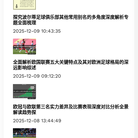
探究波尔蒂足球俱乐部其他常用别名的多角度深度解析专
题全面梳理
2025-12-09 10:43:35
全面解析欧国联赛五大关键特点及其对欧洲足球格局的深
远影响综述
2025-12-09 09:12:20
欧冠与欧联第三名实力差异及比赛表现深度对比分析全景
解读趋势探
2025-12-08 13:44:49