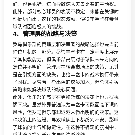
静，容易犯错，进而导致球队失去比赛的主动权。
此外，部分核心球员的表现不稳定，未能在关键时
刻挺身而出。这样的状态波动，使得丰塞卡在带领
球队时面临极大的挑战。
4、管理层的战略与决策
罗马俱乐部的管理层和决策者的战略选择也是当前
帅位危机的一部分。尽管丰塞卡在一定程度上展示
了其执教能力，但俱乐部高层对于球队未来方向的
定位并不明确。管理层在转会市场上的决策，尤其
是在引援方面的缺失，也给丰塞卡的战术执行带来
了困扰。尽管有一些出色的球员加入，但总体引援
策略未能解决球队的核心问题。
此外，俱乐部的高层在更换教练的决策上也显得犹
豫不决。虽然外界普遍认为丰塞卡可能面临下课的
风险，但罗马俱乐部却迟迟未做出明确的决策。这
种决策上的迟缓，导致球队上下都感到不安，影响
了球员的士气和稳定性。在这种不确定的氛围中，
球队难以找到长远发展的清晰路线。