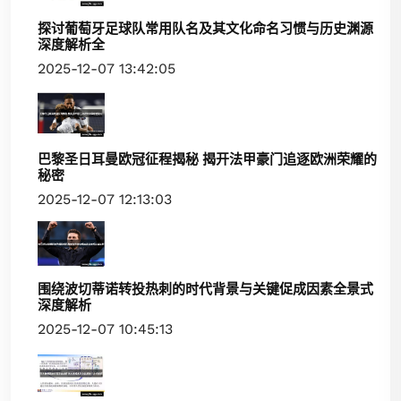
探讨葡萄牙足球队常用队名及其文化命名习惯与历史渊源
深度解析全
2025-12-07 13:42:05
巴黎圣日耳曼欧冠征程揭秘 揭开法甲豪门追逐欧洲荣耀的
秘密
2025-12-07 12:13:03
围绕波切蒂诺转投热刺的时代背景与关键促成因素全景式
深度解析
2025-12-07 10:45:13