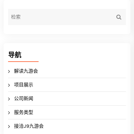
导航
解读九游会
项目展示
公司新闻
服务类型
接洽J9九游会