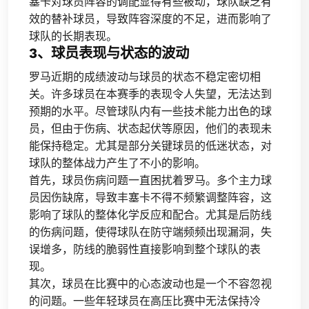
塞卡对球员阵容的调配显得有些被动，球队缺乏有
效的替补球员，导致阵容深度的不足，进而影响了
球队的长期表现。
3、球员表现与状态的波动
罗马近期的成绩波动与球员的状态不稳定密切相
关。许多球员在本赛季的表现令人失望，无法达到
预期的水平。尽管球队内有一些技术能力出色的球
员，但由于伤病、状态起伏等原因，他们的表现未
能保持稳定。尤其是部分关键球员的低迷状态，对
球队的整体战力产生了不小的影响。
首先，球员伤病问题一直困扰着罗马。多个主力球
员因伤缺席，导致丰塞卡不得不频繁调整阵容，这
影响了球队的整体化学反应和配合。尤其是后防线
的伤病问题，使得球队在防守端频频出现漏洞，失
误增多，防线的脆弱性直接影响到整个球队的表
现。
其次，球员在比赛中的心态波动也是一个不容忽视
的问题。一些年轻球员在高压比赛中无法保持冷