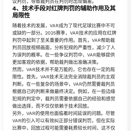
议判罚，导致裁判员在判罚时出现偏差。
4、技术手段对红牌判罚的辅助作用及其
局限性
随着技术的发展，VAR成为了现代足球比赛中不可
或缺的一部分。2025赛季，VAR技术的应用在红牌
判罚中起到了至关重要的作用。首先，VAR帮助裁
判员回放视频画面，分析犯规的严重性，减少了人
为误判的概率。在一些争议判罚中，VAR能够提供
更加客观的依据，帮助裁判做出准确决策。
然而，VAR技术并不是万能的，它也存在一定的局
限性。首先，VAR技术无法完全消除裁判员的主观
判断。在一些复杂的场景中，VAR仍然需要裁判员
根据自己的判断来做最终决定。例如，在一些边缘
犯规的判定中，裁判员需要依据自己的经验和感觉
做出选择，而不仅仅依赖于技术回放。
另外，VAR的使用也面临着时间延误的问题。尽管
VAR的引入可以有效纠正部分错误判罚，但在实际
比赛中，回放过程可能需要耗费较长时间，这不仅