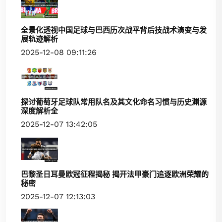
全景化透视中国足球与巴西历次战平背后技战术演变与发
展轨迹解析
2025-12-08 09:11:26
探讨葡萄牙足球队常用队名及其文化命名习惯与历史渊源
深度解析全
2025-12-07 13:42:05
巴黎圣日耳曼欧冠征程揭秘 揭开法甲豪门追逐欧洲荣耀的
秘密
2025-12-07 12:13:03