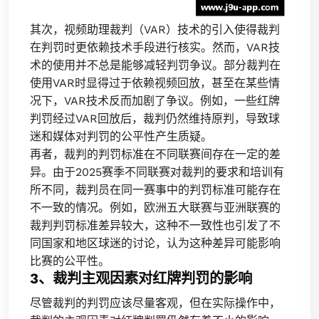
其次，视频助理裁判（VAR）技术的引入使得裁判
在判罚时更依赖技术手段进行核实。然而，VAR技
术的使用并不总是能够减轻判罚争议。部分裁判在
使用VAR时显得过于依赖视频回放，甚至在某些情
况下，VAR技术反而加剧了争议。例如，一些红牌
判罚经过VAR回放后，裁判仍然维持原判，导致球
迷和媒体对判罚的公平性产生质疑。
再者，裁判的判罚标准在不同联赛间存在一定的差
异。由于2025赛季不同联赛对裁判的要求和培训有
所不同，裁判员在同一赛事中的判罚标准可能存在
不一致的情况。例如，欧洲五大联赛与亚洲联赛的
裁判判罚标准差异较大，这种不一致性也引发了不
同国家和地区球迷的讨论，认为这种差异可能影响
比赛的公平性。
3、裁判主观因素对红牌判罚的影响
尽管裁判的判罚应该尽量客观，但在实际操作中，