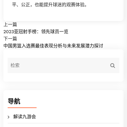
平、公正，也能提升球迷的观赛体验。
上一篇
2023亚冠射手榜：领先球员一览
下一篇
中国男篮入选赛最佳表现分析与未来发展潜力探讨
导航
解读九游会