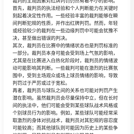
裁判的主观因素对红牌判罚仍然有着不小的影响。
首先，裁判员的执法经验和个人判断能力在关键时
刻起着决定性作用。一些经验丰富的裁判能够在瞬
间判断犯规的性质，并作出红牌判罚。然而，年轻
或经验较少的裁判在一些边缘判罚中可能会犹豫不
决，甚至做出错误的判决。
其次，裁判员在比赛中的情绪状态也是判罚标准的
一部分。裁判员本身可能会受到场上气氛的影响，
尤其是在比赛进入白热化阶段时，裁判员的情绪波
动可能影响其判断。一些裁判可能在激烈的比赛氛
围中，受到主场观众或场上球员情绪的影响，导致
判罚过于严厉或过于宽松。
再者，裁判员与球队之间的关系也可能对判罚产生
潜在影响。虽然裁判员会尽量保持中立，但在长时
间的执法中，他们可能会受到某些球队战术风格或
个别球员行为的影响。例如，某些球队可能经常采
取激烈的身体对抗战术，裁判员对其犯规的容忍度
可能较高；而其他球队则可能因为历史上的某些争