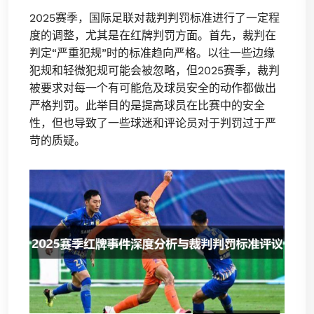
2025赛季，国际足联对裁判判罚标准进行了一定程
度的调整，尤其是在红牌判罚方面。首先，裁判在
判定“严重犯规”时的标准趋向严格。以往一些边缘
犯规和轻微犯规可能会被忽略，但2025赛季，裁判
被要求对每一个有可能危及球员安全的动作都做出
严格判罚。此举目的是提高球员在比赛中的安全
性，但也导致了一些球迷和评论员对于判罚过于严
苛的质疑。