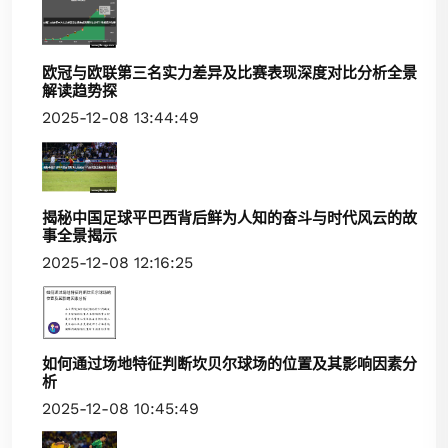
欧冠与欧联第三名实力差异及比赛表现深度对比分析全景
解读趋势探
2025-12-08 13:44:49
揭秘中国足球平巴西背后鲜为人知的奋斗与时代风云的故
事全景揭示
2025-12-08 12:16:25
如何通过场地特征判断坎贝尔球场的位置及其影响因素分
析
2025-12-08 10:45:49