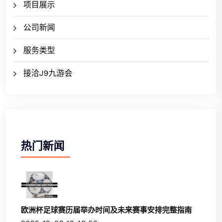
项目展示
公司新闻
服务类型
接洽J9九游会
热门新闻
欧洲杯足球赛历届举办时间及未来赛事安排完整指南