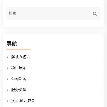
导航
解读九游会
项目展示
公司新闻
服务类型
接洽J9九游会