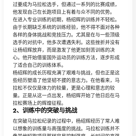
过要成为马拉松选手，但通过一系列的比赛成绩，
他发现自己在长跑项目上有着与众不同的优势。
在进入专业训练的初期，杨绍辉的训练并不轻松。
由于长期缺乏系统的训练经验，他不得不面对各种
各样的身体挑战和竞技压力。尤其是在与一些顶级
选手的对抗中，他多次遭遇失利。这些挫折并没有
让杨绍辉放弃，而是激发了他更加刻苦训练的决
心。他开始借鉴国外运动员的训练方法，逐步形成
了适合自己的训练体系。
杨绍辉的成长历程充满了艰难与挑战，但也正是这
些经历塑造了他坚韧不拔的意志力。在他看来，马
拉松不仅仅是体力的较量，更是心理和意志的较
量。正是从这一点出发，杨绍辉开始了他日后在马
拉松赛场上的辉煌征程。
2、训练中的突破与挑战
在突破马拉松纪录的过程中，杨绍辉经历了常人难
以想象的训练量与高强度的挑战。马拉松训练并不