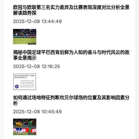
欧冠与欧联第三名实力差异及比赛表现深度对比分析全景
解读趋势探
2025-12-08 13:44:49
揭秘中国足球平巴西背后鲜为人知的奋斗与时代风云的故
事全景揭示
2025-12-08 12:16:25
如何通过场地特征判断坎贝尔球场的位置及其影响因素分
析
2025-12-08 10:45:49