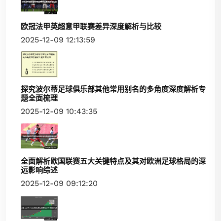
欧冠法甲英超意甲联赛差异深度解析与比较
2025-12-09 12:13:59
探究波尔蒂足球俱乐部其他常用别名的多角度深度解析专
题全面梳理
2025-12-09 10:43:35
全面解析欧国联赛五大关键特点及其对欧洲足球格局的深
远影响综述
2025-12-09 09:12:20