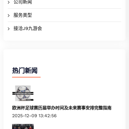
公司新闻
服务类型
接洽J9九游会
热门新闻
欧洲杯足球赛历届举办时间及未来赛事安排完整指南
2025-12-09 13:42:56