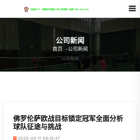
公司新闻
首页
-
公司新闻
佛罗伦萨欧战目标锁定冠军全面分析
球队征途与挑战
2025-05-11 09:10:47