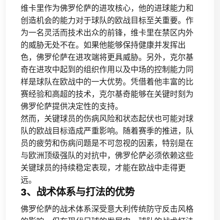
维卡里作为佛罗伦萨的进攻核心，他的进球能力和
创造机会的能力对于球队的欧战目标至关重要。作
为一名灵活而技术出众的前锋，维卡里在禁区内外
的威胁无处不在。如果他能够保持健康并发挥出
色，佛罗伦萨在进攻端将更具威胁。另外，克尔基
奇在进攻中起到的组织作用以及中场的控制能力同
样是球队在欧战中的一大优势。凭借着他丰富的比
赛经验和高超的技术，克尔基奇能够在关键时刻为
佛罗伦萨提供决定性的支持。
然而，关键球员的伤病风险和状态起伏也可能对球
队的欧战目标造成严重影响。随着赛季的推进，队
员的疲劳和伤病问题是不可忽视的因素，特别是在
与欧洲顶级强队的对抗中，佛罗伦萨必须依赖这些
关键球员的持续稳定表现，才能在欧战中走得更
远。
3、战术体系与打法的优势
佛罗伦萨的战术体系深受意大利传统防守反击风格