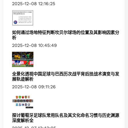
2025-12-08 12:16:25
如何通过场地特征判断坎贝尔球场的位置及其影响因素分
析
2025-12-08 10:45:49
全景化透视中国足球与巴西历次战平背后技战术演变与发
展轨迹解析
2025-12-08 09:11:26
探讨葡萄牙足球队常用队名及其文化命名习惯与历史渊源
深度解析全