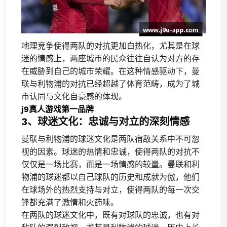
地理竞争使得两队的对抗更加白热化，尤其是在球
迷的情感上，两座城市的民众往往自认为对方的存
在威胁到自己的城市荣耀。在这种情感驱动下，曼
联与利物浦的对抗已经超越了体育范畴，成为了城
市认同与文化自豪感的体现。
j9真人游戏第一品牌
3、球迷文化：忠诚与对立的深刻情感
曼联与利物浦的球迷文化是两队宿敌关系中不可忽
视的因素。球迷的热情和忠诚，使得两队的对抗不
仅仅是一场比赛，而是一场情感的较量。曼联和利
物浦的球迷都以自己球队的历史和成就为傲，他们
在球场外的热烈支持与对立，使得两队的每一次交
锋都充满了激情和火药味。
在两队的球迷文化中，既有对球队的忠诚，也有对