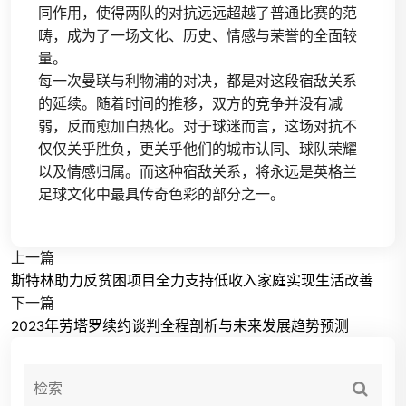
同作用，使得两队的对抗远远超越了普通比赛的范
畴，成为了一场文化、历史、情感与荣誉的全面较
量。
每一次曼联与利物浦的对决，都是对这段宿敌关系
的延续。随着时间的推移，双方的竞争并没有减
弱，反而愈加白热化。对于球迷而言，这场对抗不
仅仅关乎胜负，更关乎他们的城市认同、球队荣耀
以及情感归属。而这种宿敌关系，将永远是英格兰
足球文化中最具传奇色彩的部分之一。
上一篇
斯特林助力反贫困项目全力支持低收入家庭实现生活改善
下一篇
2023年劳塔罗续约谈判全程剖析与未来发展趋势预测