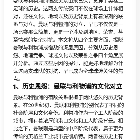
曼联与利物浦的宿敌关系由来已久，贯穿了英格兰
足球的历史。这两支传统豪门不仅在球场上针锋相
对，还在文化、地域以及历史背景上有着深刻的联
系与对立。曼联与利物浦的对立，早已不仅仅是一
场比赛那么简单，更是一个涉及到地区、荣誉、甚
至情感的复杂对抗。本文将从四个主要方面，揭晓
曼联与利物浦成宿敌的深层原因，分别从历史恩
怨、地理竞争、球迷文化以及荣誉之争四个角度展
开分析。通过这些原因的探讨，能更好地理解为什
么这两支球队的对抗，早已成为全球球迷关注的焦
点。
1、历史恩怨：曼联与利物浦的文化对立
曼联与利物浦的宿敌关系根植于两队悠久的历史背
景。在20世纪初，曼联和利物浦分别代表了不同的
社会阶层和文化身份。利物浦作为一个工人阶级的
城市，拥有着浓厚的港口文化和工人阶级背景。相
比之下，曼联则是典型的中产阶级代表，属于更为
传统的英格兰工业城市曼彻斯特。两者在历史上有