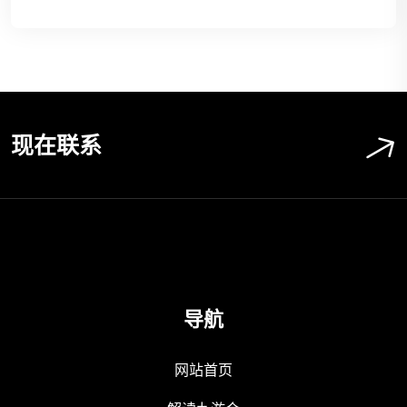
现在联系
导航
网站首页