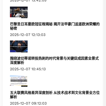
2025-12-07 13:42:05
巴黎圣日耳曼欧冠征程揭秘 揭开法甲豪门追逐欧洲荣耀的
秘密
2025-12-07 12:13:03
围绕波切蒂诺转投热刺的时代背景与关键促成因素全景式
深度解析
2025-12-07 10:45:13
五大联赛风格差异深度剖析 从技术战术到文化背景全方位
解析
2025-12-07 09:12:03