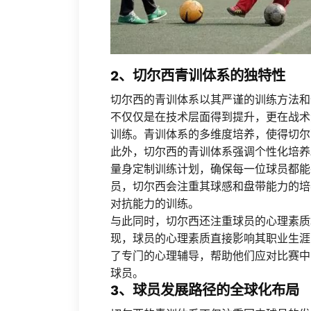
2、切尔西青训体系的独特性
切尔西的青训体系以其严谨的训练方法和
不仅仅是在技术层面得到提升，更在战术
训练。青训体系的多维度培养，使得切尔
此外，切尔西的青训体系强调个性化培养
量身定制训练计划，确保每一位球员都能
员，切尔西会注重其球感和盘带能力的培
对抗能力的训练。
与此同时，切尔西还注重球员的心理素质
现，球员的心理素质直接影响其职业生涯
了专门的心理辅导，帮助他们应对比赛中
球员。
3、球员发展路径的全球化布局