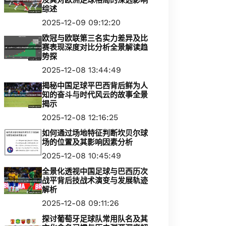
及其对欧洲足球格局的深远影响
综述
2025-12-09 09:12:20
欧冠与欧联第三名实力差异及比
赛表现深度对比分析全景解读趋
势探
2025-12-08 13:44:49
揭秘中国足球平巴西背后鲜为人
知的奋斗与时代风云的故事全景
揭示
2025-12-08 12:16:25
如何通过场地特征判断坎贝尔球
场的位置及其影响因素分析
2025-12-08 10:45:49
全景化透视中国足球与巴西历次
战平背后技战术演变与发展轨迹
解析
2025-12-08 09:11:26
探讨葡萄牙足球队常用队名及其