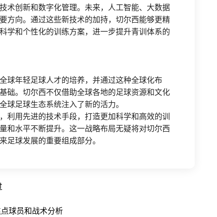
技术创新和数字化管理。未来，人工智能、大数据
要方向。通过这些新技术的加持，切尔西能够更精
科学和个性化的训练方案，进一步提升青训体系的
全球年轻足球人才的培养，并通过这种全球化布
基础。切尔西不仅借助全球各地的足球资源和文化
全球足球生态系统注入了新的活力。
，利用先进的技术手段，打造更加科学和高效的训
量和水平不断提升。这一战略布局无疑将对切尔西
来足球发展的重要组成部分。
过
焦点球员和战术分析