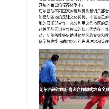
其纳入自己的培养体系中。
切尔西与不同国家的足球机构和俱乐部合
能借助各地的足球文化优势，丰富自己的
地的俱乐部合作，充分利用这些地区的足
这种国际青训合作模式的核心优势在于其
动，切尔西能够借助其他地区的专家和教
球学校也能借助切尔西的先进理念和管理