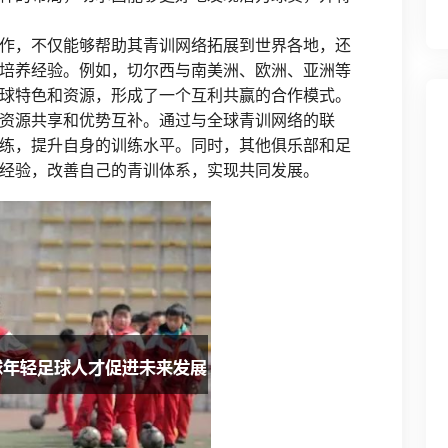
作，不仅能够帮助其青训网络拓展到世界各地，还
培养经验。例如，切尔西与南美洲、欧洲、亚洲等
球特色和资源，形成了一个互利共赢的合作模式。
资源共享和优势互补。通过与全球青训网络的联
练，提升自身的训练水平。同时，其他俱乐部和足
经验，改善自己的青训体系，实现共同发展。