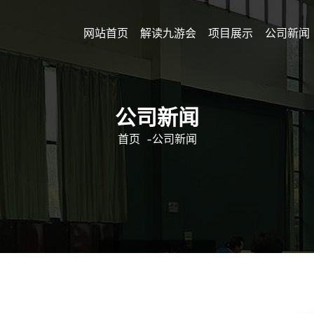
网站首页
解读九游会
项目展示
公司新闻
公司新闻
首页
-
公司新闻