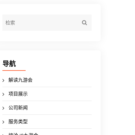
导航
解读九游会
项目展示
公司新闻
服务类型