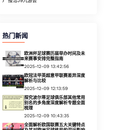
接洽J9九游会
热门新闻
欧洲杯足球赛历届举办时间及未
来赛事安排完整指南
2025-12-09 13:42:56
欧冠法甲英超意甲联赛差异深度
解析与比较
2025-12-09 12:13:59
探究波尔蒂足球俱乐部其他常用
别名的多角度深度解析专题全面
梳理
2025-12-09 10:43:35
全面解析欧国联赛五大关键特点