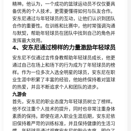
精神。他认为，一个成功的篮球运动员不仅仅要具
备优秀的个人技术，更需要懂得如何与队友合作。
安东尼通过与年轻球员的互动，让他们认识到团队
合作的重要性。在训练和比赛中，他时常强调沟通
与默契，帮助年轻球员在团队中找到自己的角色并
发挥最大效用。
4、安东尼通过榜样的力量激励年轻球员
安东尼不仅通过言传身教帮助年轻球员成长，他更
通过自己在场上和场下的行为成为了年轻球员的榜
样。作为一位多次入选全明星的球员，安东尼在职
业生涯中积累了丰富的经验，他始终保持着对篮球
的热爱，并且不断追求个人和团队的进步。
九游会
首先，安东尼的职业态度为年轻球员树立了榜样。
他不仅注重个人技术的提升，同时也非常注重身体
素质的保持。即使在进入职业生涯后期，安东尼依
旧保持着严苛的训练标准，并且保持健康的生活习
惯。年轻球员通过观察安东尼的职业态度，明白了