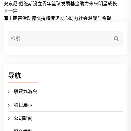
安东尼·戴维斯设立青年篮球发展基金助力未来明星成长
下一篇
库里慈善活动慷慨捐赠传递爱心助力社会温暖与希望
导航
解读九游会
项目展示
公司新闻