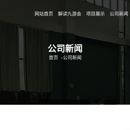
网站首页
解读九游会
项目展示
公司新闻
公司新闻
首页
-
公司新闻