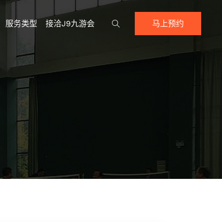
服务类型
接洽J9九游会
马上预约