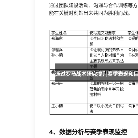
通过团队建设活动、沟通与合作训练等方
能在关键时刻站出来共同为胜利而战。
4、数据分析与赛季表现监控