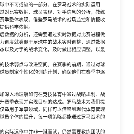
球中不可或缺的一部分。在罗马战术的实际运用
过对比赛数据、球员表现、对手信息的分析，教练
赛季整体表现。借鉴罗马战术的战场监控和情报收
提供科学依据。
后数据的分析，还需要通过实时数据对比赛进程做
力调度就类似于足球中的战术实时调整，通过数据
态以及对手的战术变化，及时做出相应调整，以最
的技术弱点与改进空间。在赛季的前期，通过对球
球员制定个性化的训练计划，确保他们在赛季中逐
加深入地理解如何在竞技体育中通过战略规划、战
升赛季表现并实现目标的达成。罗马战术为我们提
仅适用于军事领域，同样可以借鉴到现代体育管理
球员个体的提升，每一项策略都能通过罗马战术的
的实际运作中并非一蹴而就，仍然需要教练团队的