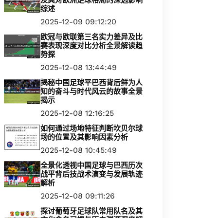
及其对欧洲足球格局的深远影响
综述
2025-12-09 09:12:20
欧冠与欧联第三名实力差异及比
赛表现深度对比分析全景解读趋
势探
2025-12-08 13:44:49
揭秘中国足球平巴西背后鲜为人
知的奋斗与时代风云的故事全景
揭示
2025-12-08 12:16:25
如何通过场地特征判断坎贝尔球
场的位置及其影响因素分析
2025-12-08 10:45:49
全景化透视中国足球与巴西历次
战平背后技战术演变与发展轨迹
解析
2025-12-08 09:11:26
探讨葡萄牙足球队常用队名及其