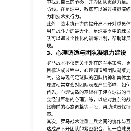
中找到自己的节奏，并为团队贡献力量。
防线。在足球中，教练可以通过模拟演练
力和技术执行力。
此外，战术执行力的提升离不开对球员体
用与战斗力的最大化，足球赛季中的球员
队可以通过个性化的训练计划，帮助球员
现。
3、心理调适与团队凝聚力建设
罗马战术不仅是关于外在的军事策略，更
目标达成过程中，心理调适和团队凝聚力
气，这与现代足球队的团队精神和集体主
理波动常常会对团队表现产生影响，如何
首先，心理调适的基础在于建立球员的自
会经过严格的心理训练，以应对复杂的战
比赛前的心态调整等手段，帮助球员保持
策。
其次，罗马战术注重士兵之间的协作与互
达成离不开团队的紧密配合，每一位球员