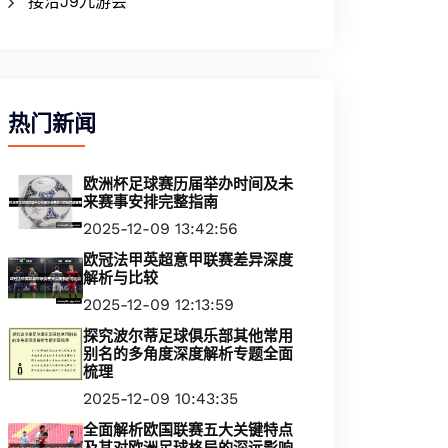
接洽J9九游会
热门新闻
欧洲杯足球赛历届举办时间及未
来赛事安排完整指南
2025-12-09 13:42:56
欧冠法甲英超意甲联赛差异深度
解析与比较
2025-12-09 12:13:59
探究波尔蒂足球俱乐部其他常用
别名的多角度深度解析专题全面
梳理
2025-12-09 10:43:35
全面解析欧国联赛五大关键特点