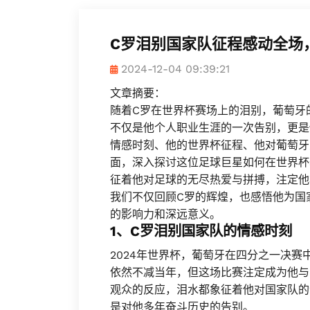
C罗泪别国家队征程感动全场
2024-12-04 09:39:21
文章摘要：
随着C罗在世界杯赛场上的泪别，葡萄牙
不仅是他个人职业生涯的一次告别，更是
情感时刻、他的世界杯征程、他对葡萄牙
面，深入探讨这位足球巨星如何在世界杯
征着他对足球的无尽热爱与拼搏，注定他
我们不仅回顾C罗的辉煌，也感悟他为国
的影响力和深远意义。
1、C罗泪别国家队的情感时刻
2024年世界杯，葡萄牙在四分之一决
依然不减当年，但这场比赛注定成为他与
观众的反应，泪水都象征着他对国家队的
是对他多年奋斗历史的告别。