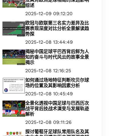
及其对欧洲足球格局的深远影响
综述
2025-12-09 09:12:20
欧冠与欧联第三名实力差异及比
赛表现深度对比分析全景解读趋
势探
2025-12-08 13:44:49
揭秘中国足球平巴西背后鲜为人
知的奋斗与时代风云的故事全景
揭示
2025-12-08 12:16:25
如何通过场地特征判断坎贝尔球
场的位置及其影响因素分析
2025-12-08 10:45:49
全景化透视中国足球与巴西历次
战平背后技战术演变与发展轨迹
解析
2025-12-08 09:11:26
探讨葡萄牙足球队常用队名及其