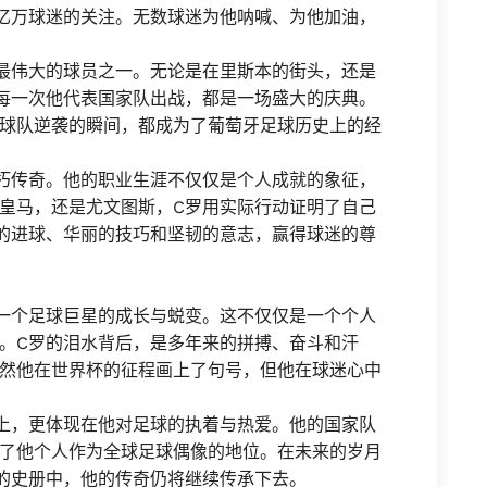
亿万球迷的关注。无数球迷为他呐喊、为他加油，
最伟大的球员之一。无论是在里斯本的街头，还是
每一次他代表国家队出战，都是一场盛大的庆典。
球队逆袭的瞬间，都成为了葡萄牙足球历史上的经
朽传奇。他的职业生涯不仅仅是个人成就的象征，
皇马，还是尤文图斯，C罗用实际行动证明了自己
的进球、华丽的技巧和坚韧的意志，赢得球迷的尊
一个足球巨星的成长与蜕变。这不仅仅是一个个人
。C罗的泪水背后，是多年来的拼搏、奋斗和汗
然他在世界杯的征程画上了句号，但他在球迷心中
上，更体现在他对足球的执着与热爱。他的国家队
了他个人作为全球足球偶像的地位。在未来的岁月
的史册中，他的传奇仍将继续传承下去。