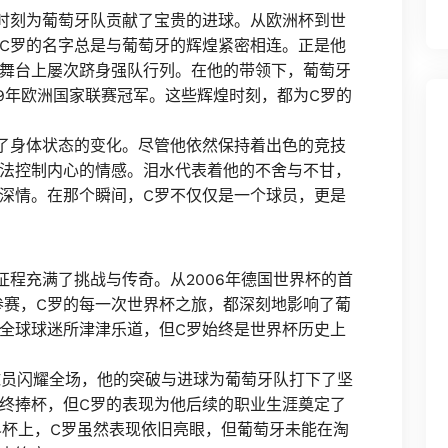
时刻为葡萄牙队贡献了宝贵的进球。从欧洲杯到世
C罗的名字总是与葡萄牙的辉煌紧密相连。正是他
舞台上屡次跻身强队行列。在他的带领下，葡萄牙
019年欧洲国家联赛冠军。这些辉煌时刻，都为C罗的
了身体状态的变化。尽管他依然保持着出色的竞技
法控制内心的情感。泪水代表着他的不舍与不甘，
深情。在那个瞬间，C罗不仅仅是一个球员，更是
征程充满了挑战与传奇。从2006年德国世界杯的首
次参赛，C罗的每一次世界杯之旅，都深刻地影响了葡
全球球迷所津津乐道，但C罗始终是世界杯历史上
轻球员闪耀全场，他的突破与进球为葡萄牙队打下了坚
终捧杯，但C罗的表现为他后续的职业生涯奠定了
界杯上，C罗虽然表现依旧亮眼，但葡萄牙未能在淘