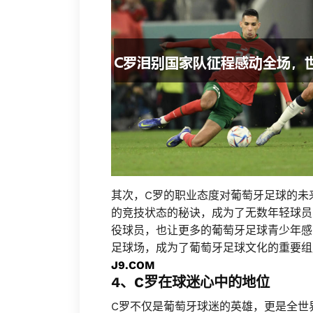
其次，C罗的职业态度对葡萄牙足球的未
的竞技状态的秘诀，成为了无数年轻球员
役球员，也让更多的葡萄牙足球青少年感
足球场，成为了葡萄牙足球文化的重要组
J9.COM
4、C罗在球迷心中的地位
C罗不仅是葡萄牙球迷的英雄，更是全世