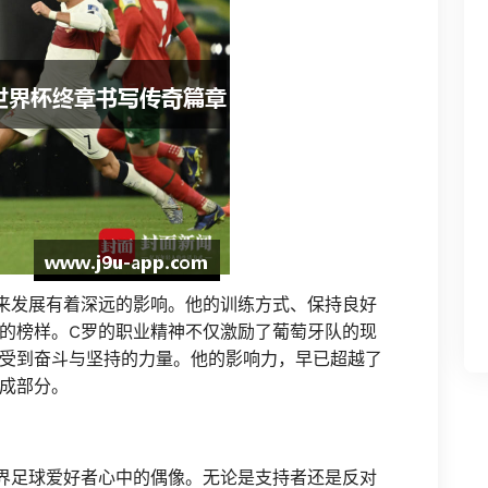
来发展有着深远的影响。他的训练方式、保持良好
的榜样。C罗的职业精神不仅激励了葡萄牙队的现
受到奋斗与坚持的力量。他的影响力，早已超越了
成部分。
界足球爱好者心中的偶像。无论是支持者还是反对