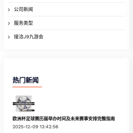
公司新闻
服务类型
接洽J9九游会
热门新闻
欧洲杯足球赛历届举办时间及未来赛事安排完整指南
2025-12-09 13:42:56