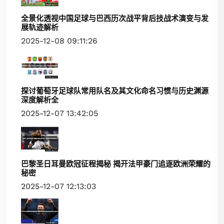
全景化透视中国足球与巴西历次战平背后技战术演变与发
展轨迹解析
2025-12-08 09:11:26
探讨葡萄牙足球队常用队名及其文化命名习惯与历史渊源
深度解析全
2025-12-07 13:42:05
巴黎圣日耳曼欧冠征程揭秘 揭开法甲豪门追逐欧洲荣耀的
秘密
2025-12-07 12:13:03