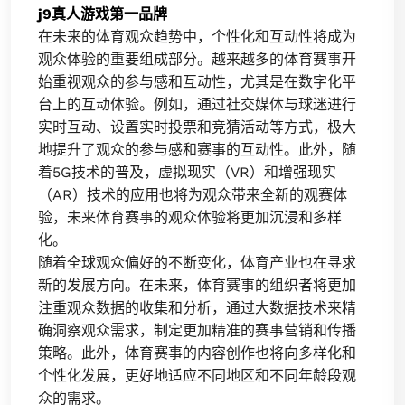
j9真人游戏第一品牌
在未来的体育观众趋势中，个性化和互动性将成为
观众体验的重要组成部分。越来越多的体育赛事开
始重视观众的参与感和互动性，尤其是在数字化平
台上的互动体验。例如，通过社交媒体与球迷进行
实时互动、设置实时投票和竞猜活动等方式，极大
地提升了观众的参与感和赛事的互动性。此外，随
着5G技术的普及，虚拟现实（VR）和增强现实
（AR）技术的应用也将为观众带来全新的观赛体
验，未来体育赛事的观众体验将更加沉浸和多样
化。
随着全球观众偏好的不断变化，体育产业也在寻求
新的发展方向。在未来，体育赛事的组织者将更加
注重观众数据的收集和分析，通过大数据技术来精
确洞察观众需求，制定更加精准的赛事营销和传播
策略。此外，体育赛事的内容创作也将向多样化和
个性化发展，更好地适应不同地区和不同年龄段观
众的需求。