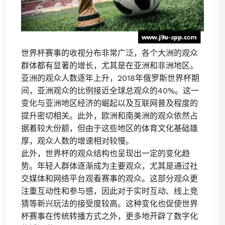
世界杯赛事的收视分布非常广泛，各个大洲的观众
群体都有显著的增长，尤其是在亚洲和非洲地区。
亚洲的观众人数逐年上升，2018年俄罗斯世界杯期
间，亚洲观众的比例接近全球总观众的40%。这一
变化与亚洲地区经济的崛起以及互联网普及程度的
提升密切相关。此外，欧洲和南美洲的观众依然占
据着较大份额，但由于这些地区的体育文化基础雄
厚，观众人数的增速相对较慢。
此外，世界杯的观众结构也呈现出一定的变化趋
势。年轻人群体逐渐成为主要观众，尤其是通过社
交媒体和网络平台观看赛事的观众。这部分观众更
注重互动性和参与感，因此对于实时互动、线上竞
猜等新兴玩法的接受度较高。这种变化也促使世界
杯赛事在传统转播方式之外，更多地开辟了数字化