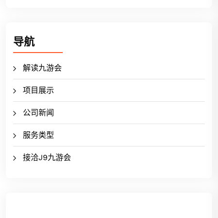
导航
解读九游会
项目展示
公司新闻
服务类型
接洽J9九游会