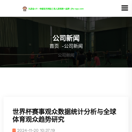
公司新闻
首页
-
公司新闻
世界杯赛事观众数据统计分析与全球
体育观众趋势研究
2024-11-20 10:37:19