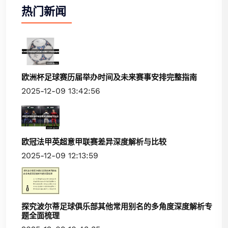
热门新闻
欧洲杯足球赛历届举办时间及未来赛事安排完整指南
2025-12-09 13:42:56
欧冠法甲英超意甲联赛差异深度解析与比较
2025-12-09 12:13:59
探究波尔蒂足球俱乐部其他常用别名的多角度深度解析专
题全面梳理