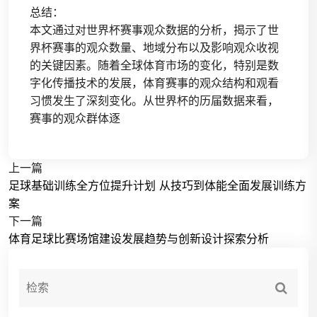
总结：
本文通过对世界杯赛事观众数据的分析，揭示了世
界杯赛事的观众数量、地域分布以及影响观众收视
的关键因素。随着全球体育市场的变化，特别是数
字化传播技术的发展，体育赛事的观众结构和观看
习惯发生了深刻变化。从世界杯的历届数据来看，
赛事的观众群体逐
上一篇
足球基础训练全方位提升计划 从技巧到体能全面发展训练方
案
下一篇
体育足球比赛场馆建设发展趋势与创新设计探索分析