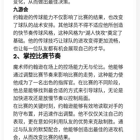
变化，从而做出最佳决策。
九游会
约翰逊的传球能力不仅影响了比赛的结果，也改变
了球队的战术安排。其他球员不得不适应他所创造
的快节奏传球风格，这种风格为“湖人快攻”奠定了
基础。他的传球技巧让球队的进攻变得更加流畅，
也让每一位队友都有机会展现自己的才华。
2、掌控比赛节奏
魔术师约翰逊在场上的控场能力无与伦比。他能够
通过调整比赛节奏来影响比赛的走势，这种能力使
他成为了一名出色的指挥官。在比赛的不同阶段，
他总是能够找到最合适的方式来引导球队，无论是
加快进攻还是放慢节奏以控制局面。
在比赛的关键时刻，约翰逊能够有效地读取对手的
防守布置，并迅速作出调整。他不仅仅关注自己的
表现，更在意如何利用队友的优势来克敌制胜。通
过与队友的默契配合，他能够创造出最佳的进攻机
会，从而改变比赛的结果。