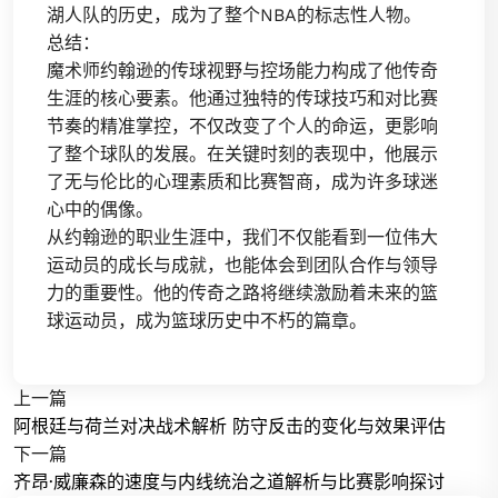
湖人队的历史，成为了整个NBA的标志性人物。
总结：
魔术师约翰逊的传球视野与控场能力构成了他传奇
生涯的核心要素。他通过独特的传球技巧和对比赛
节奏的精准掌控，不仅改变了个人的命运，更影响
了整个球队的发展。在关键时刻的表现中，他展示
了无与伦比的心理素质和比赛智商，成为许多球迷
心中的偶像。
从约翰逊的职业生涯中，我们不仅能看到一位伟大
运动员的成长与成就，也能体会到团队合作与领导
力的重要性。他的传奇之路将继续激励着未来的篮
球运动员，成为篮球历史中不朽的篇章。
上一篇
阿根廷与荷兰对决战术解析 防守反击的变化与效果评估
下一篇
齐昂·威廉森的速度与内线统治之道解析与比赛影响探讨