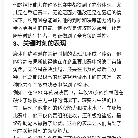
他的控场能力在许多比赛中都得到了充分体现，尤
其是在季后赛中。无论是面对强敌还是在落后的情
况下，约翰逊总能通过他的判断和决策能力将球队
带入更有利的位置。他不仅是进攻的发起者，还是
防守时的指挥者，真正做到了全方位的掌控。
3、关键时刻的表现
魔术师约翰逊在关键时刻的表现几乎成了传奇，他
的冷静与果断使得他在许多重要比赛中扮演了英雄
角色。无论是在决胜局，还是在比赛的最后几分
钟，他总能以极高的比赛智商做出正确的决定。这
种能力在许多总决赛中得到了验证。
例如，在1980年的总决赛中，年仅20岁的约翰逊在
缺少了球队主力中锋的情况下，转变为中锋的位
置，展现了他非凡的适应能力和技术水平。在那场
比赛中，他不仅负责组织进攻，还积极抢篮板，最
终帮助湖人赢得了比赛。这样的表现让人们看到了
他在关键时刻的领导能力。