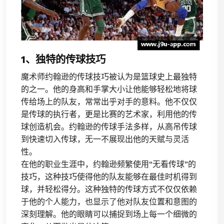
1、独特的传球技巧
魔术师约翰逊的传球技巧被认为是篮球史上最独特
的之一。他的身高和手掌大小让他能够轻松地将球
传给场上的队友，常常出乎对手的意料。他不仅仅
是传球的执行者，更是比赛的艺术家，利用他的传
球创造机会。约翰逊的传球手法多样，从高吊传球
到快速切入传球，无一不展现出他的天赋与灵活
性。
在他的职业生涯中，约翰逊频繁使用“无看传球”的
技巧，这种技巧使得他的队友能够在最佳时机得到
球，并轻松得分。这种独特的传球方式不仅仅依赖
于他的个人能力，也显示了他对队友位置和意图的
深刻理解。他的眼睛可以捕捉到场上每一个细微的