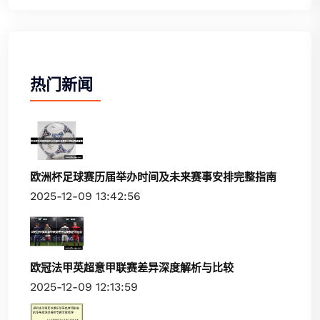
热门新闻
欧洲杯足球赛历届举办时间及未来赛事安排完整指南
2025-12-09 13:42:56
欧冠法甲英超意甲联赛差异深度解析与比较
2025-12-09 12:13:59