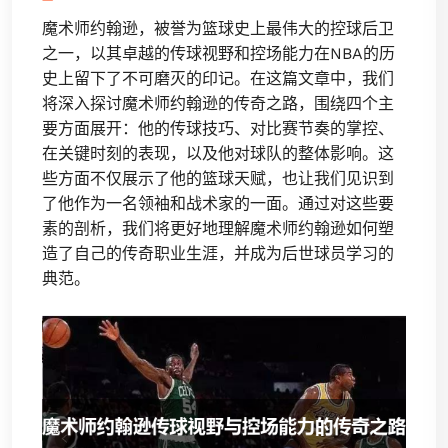
魔术师约翰逊，被誉为篮球史上最伟大的控球后卫
之一，以其卓越的传球视野和控场能力在NBA的历
史上留下了不可磨灭的印记。在这篇文章中，我们
将深入探讨魔术师约翰逊的传奇之路，围绕四个主
要方面展开：他的传球技巧、对比赛节奏的掌控、
在关键时刻的表现，以及他对球队的整体影响。这
些方面不仅展示了他的篮球天赋，也让我们见识到
了他作为一名领袖和战术家的一面。通过对这些要
素的剖析，我们将更好地理解魔术师约翰逊如何塑
造了自己的传奇职业生涯，并成为后世球员学习的
典范。